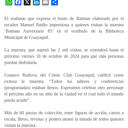
W
F
X
L
E
C
h
a
i
m
o
a
c
n
a
m
El realismo que expresa el busto de Batman elaborado por el
t
e
k
i
p
escultor Manuel Patiño impresiona a quienes visitan la muestra
s
b
e
l
a
‘Batman Aniversario 85’ en el vestíbulo de la Biblioteca
A
o
d
r
Municipal de Guayaquil.
p
o
I
t
La muestra, que superó las 2 mil visitas, se extenderá hasta el
p
k
n
i
próximo viernes 18 de octubre de 2024 para que más personas
r
puedan disfrutarla.
Gustavo Ruilova, del Cómic Club Guayaquil, calificó como
exitosa la muestra. “Todos los talleres y conferencias
(programadas) estaban llenos. Esperamos celebrar otro personaje
el próximo año en un sitio de la ciudad en el cual todo el mundo
pueda acudir”.
Más de 60 piezas de colección, entre figuras de acción, carros a
escala, libros, revistas y posters atraen la mirada de todos quienes
visitan la muestra.