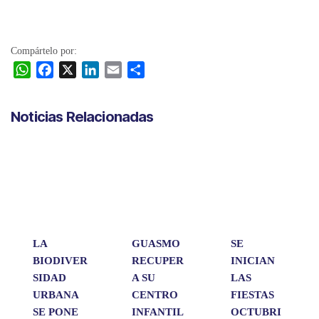
Compártelo por:
W
F
X
L
E
C
h
a
i
m
o
a
c
n
a
m
Noticias Relacionadas
t
e
k
i
p
s
b
e
l
a
A
o
d
r
p
o
I
t
p
k
n
i
r
LA
GUASMO
SE
BIODIVER
RECUPER
INICIAN
SIDAD
A SU
LAS
URBANA
CENTRO
FIESTAS
SE PONE
INFANTIL
OCTUBRI