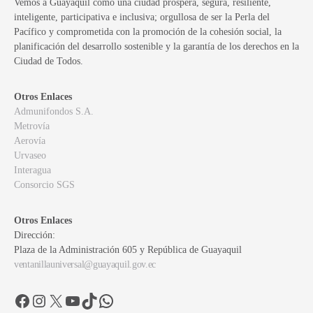
Vemos a Guayaquil como una ciudad próspera, segura, resiliente,
inteligente, participativa e inclusiva; orgullosa de ser la Perla del
Pacífico y comprometida con la promoción de la cohesión social, la
planificación del desarrollo sostenible y la garantía de los derechos en la
Ciudad de Todos.
Otros Enlaces
Admunifondos S.A.
Metrovía
Aerovía
Urvaseo
Interagua
Consorcio SGS
Otros Enlaces
Dirección:
Plaza de la Administración 605 y República de Guayaquil
ventanillauniversal@guayaquil.gov.ec
Facebook
Instagram
X
YouTube
TikTok
WhatsApp