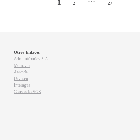
1
2
27
Otros Enlaces
Admunifondos S.A.
Metrovía
Aerovía
Urvaseo
Interagua
Consorcio SGS