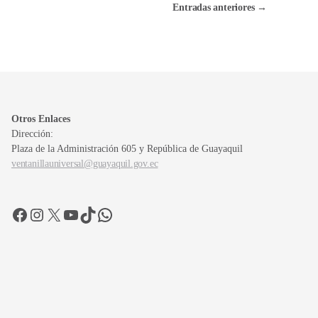
Entradas
anteriores
→
Otros Enlaces
Dirección:
Plaza de la Administración 605 y República de Guayaquil
ventanillauniversal@guayaquil.gov.ec
Facebook
Instagram
X
YouTube
TikTok
WhatsApp