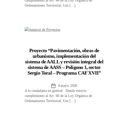
cumplimiento al Art. 66 de la Ley Orgánica de
la
Ordenamiento Territorial, Uso […]
entrada
Proyecto “Pavimentación, obras de
urbanismo, implementación del
sistema de AALL y revisión integral del
sistema de AASS – Polígono 1, sector
Sergio Toral – Programa CAF XVII”
Fecha
4 mayo, 2026
A la ciudadanía en general Dando estricto
de
cumplimiento al Art. 66 de la Ley Orgánica de
la
Ordenamiento Territorial, Uso […]
entrada