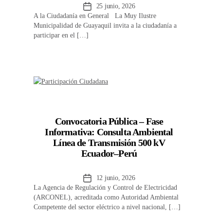
Fecha
25 junio, 2026
A la Ciudadanía en General La Muy Ilustre
de
Municipalidad de Guayaquil invita a la ciudadanía a
la
participar en el […]
entrada
Convocatoria Pública – Fase
Informativa: Consulta Ambiental
Línea de Transmisión 500 kV
Ecuador–Perú
Fecha
12 junio, 2026
La Agencia de Regulación y Control de Electricidad
de
(ARCONEL), acreditada como Autoridad Ambiental
la
Competente del sector eléctrico a nivel nacional, […]
entrada