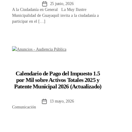
Fecha
25 junio, 2026
A la Ciudadanía en General La Muy Ilustre
de
Municipalidad de Guayaquil invita a la ciudadanía a
la
participar en el […]
entrada
Calendario de Pago del Impuesto 1.5
por Mil sobre Activos Totales 2025 y
Patente Municipal 2026 (Actualizado)
Fecha
13 mayo, 2026
Comunicación
de
la
entrada