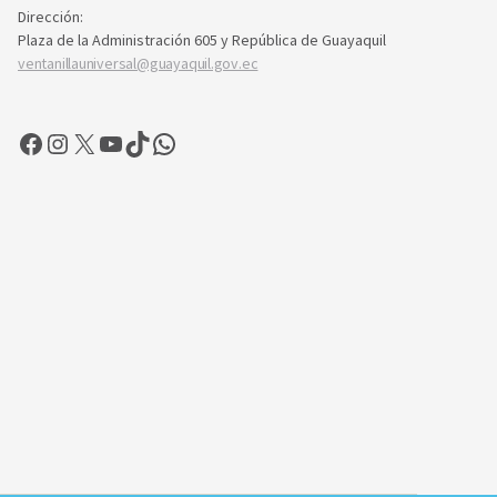
Dirección:
Plaza de la Administración 605 y República de Guayaquil
ventanillauniversal@guayaquil.gov.ec
Facebook
Instagram
X
YouTube
TikTok
WhatsApp