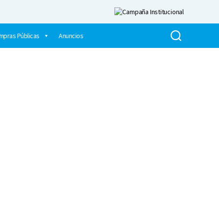
mpras Públicas
Anuncios
LAS O MÓDULOS​