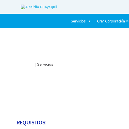
Alcaldía
Guayaquil
Servicios
Gran Corporación Mu
Ciudadano
| Servicios
CUÁL ES EL TRÁMITE PARA OBTENER UN CERTIFICADO D
REQUISITOS: