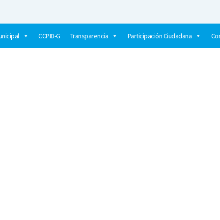
nicipal
CCPID-G
Transparencia
Participación Ciudadana
Co
E RECOLECCIÓN DE DESECHOS SÓLIDOS PARA KIOSCOS, CARRETIL