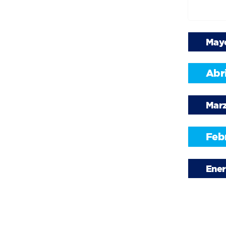
May
Abri
Mar
Feb
Ene