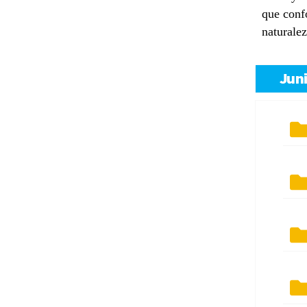
que conf
naturaleza 
Jun