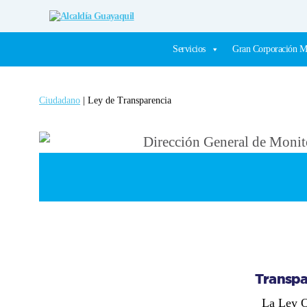
Alcaldía
Guayaquil
Servicios
Gran Corporación M
Ciudadano
| Ley de Transparencia
Transpa
La Ley O