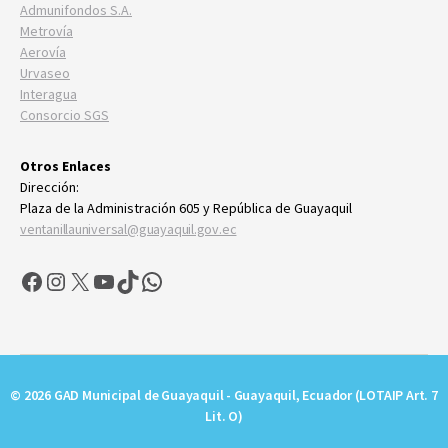
Admunifondos S.A.
Metrovía
Aerovía
Urvaseo
Interagua
Consorcio SGS
Otros Enlaces
Dirección:
Plaza de la Administración 605 y República de Guayaquil
ventanillauniversal@guayaquil.gov.ec
Facebook
Instagram
X
YouTube
TikTok
WhatsApp
© 2026 GAD Municipal de Guayaquil - Guayaquil, Ecuador (LOTAIP Art. 7
Lit. O)