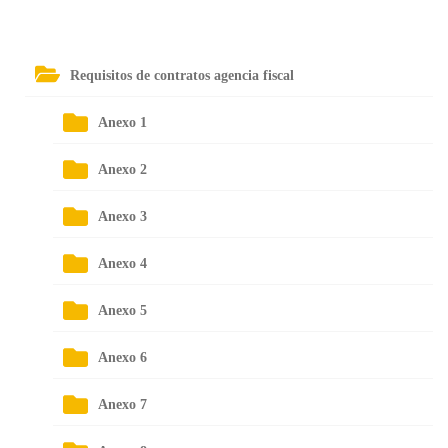
Requisitos de contratos agencia fiscal
Anexo 1
Anexo 2
Anexo 3
Anexo 4
Anexo 5
Anexo 6
Anexo 7