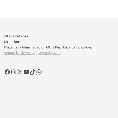
Otros Enlaces
Dirección:
Plaza de la Administración 605 y República de Guayaquil
ventanillauniversal@guayaquil.gov.ec
Facebook
Instagram
X
YouTube
TikTok
WhatsApp