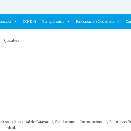
nicipal
CCPID-G
Transparencia
Participación Ciudadana
Co
ón Ejecutiva
alizado Municipal de Guayaquil, Fundaciones, Corporaciones y Empresas Pú
 control.