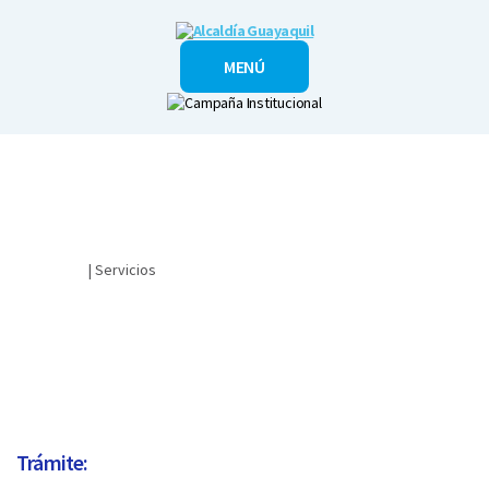
Alcaldía
MENÚ
Guayaquil
Ciudadano
| Servicios
¿CÓMO REALIZAR UN CONVENIO DE PAGO A CRÉDITO?
Trámite: