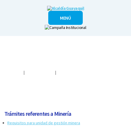
Alcaldía
MENÚ
Guayaquil
Ciudadano
|
Guía de trámites
|
Trámites relacionados con Minería
Trámites referentes a Minería
Requisitos para unidad de gestión minera