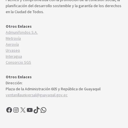
planificación del desarrollo sostenible y la garantía de los derechos
en la Ciudad de Todos.
Otros Enlaces
Admunifondos S.A.
Metrovía
Aerovía
Urvaseo
Interagua
Consorcio SGS
Otros Enlaces
Dirección:
Plaza de la Administración 605 y República de Guayaquil
ventanillauniversal@guayaquil.gov.ec
Facebook
Instagram
X
YouTube
TikTok
WhatsApp