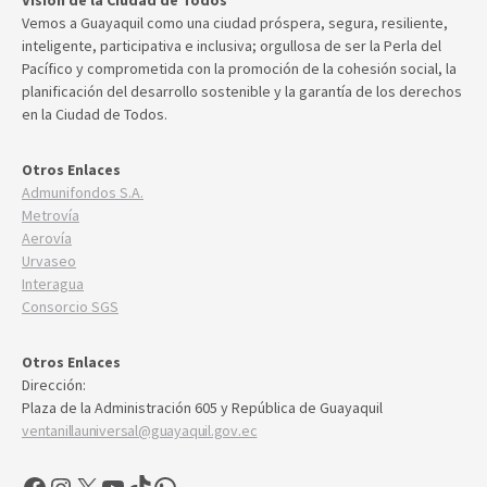
Visión de la Ciudad de Todos
Vemos a Guayaquil como una ciudad próspera, segura, resiliente,
inteligente, participativa e inclusiva; orgullosa de ser la Perla del
Pacífico y comprometida con la promoción de la cohesión social, la
planificación del desarrollo sostenible y la garantía de los derechos
en la Ciudad de Todos.
Otros Enlaces
Admunifondos S.A.
Metrovía
Aerovía
Urvaseo
Interagua
Consorcio SGS
Otros Enlaces
Dirección:
Plaza de la Administración 605 y República de Guayaquil
ventanillauniversal@guayaquil.gov.ec
Facebook
Instagram
X
YouTube
TikTok
WhatsApp