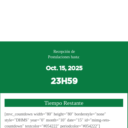
Recepción de
Postulaciones hasta:
Oct. 15, 2025
23H59
Tiempo Restante
[mvc_countdown width="80″ height="80″ borderstyle="none"
style="DHMS" year="0″ month="10″ date="15″ id="mimg-reto-
countdown" textcolor="#054222″ periodcolor="#054222″]