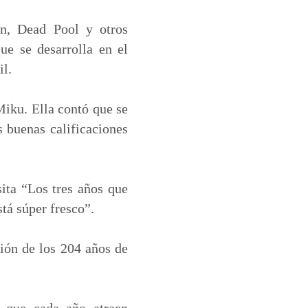
an, Dead Pool y otros
ue se desarrolla en el
il.
Miku. Ella contó que se
s buenas calificaciones
ita “Los tres años que
tá súper fresco”.
ción de los 204 años de
s que cada año atraen