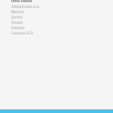
Otros Enlaces
Admunifondos S.A.
Metrovía
Aerovía
Urvaseo
Interagua
Consorcio SGS