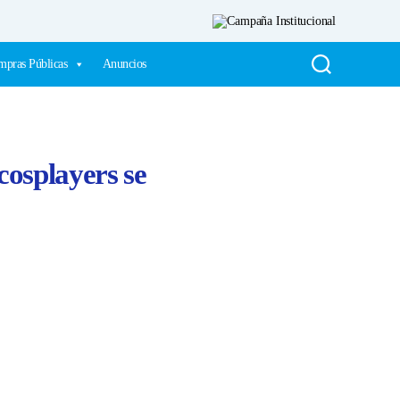
pras Públicas
Anuncios
cosplayers se