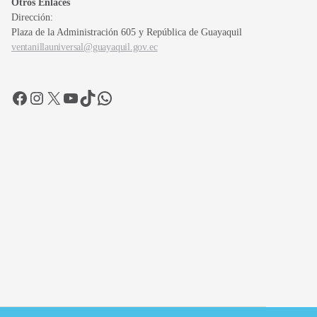
Otros Enlaces
Dirección:
Plaza de la Administración 605 y República de Guayaquil
ventanillauniversal@guayaquil.gov.ec
Facebook
Instagram
X
YouTube
TikTok
WhatsApp