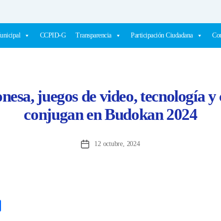
unicipal
CCPID-G
Transparencia
Participación Ciudadana
Com
esa, juegos de video, tecnología y 
conjugan en Budokan 2024
12 octubre, 2024
Fecha
de
la
entrada
C
o