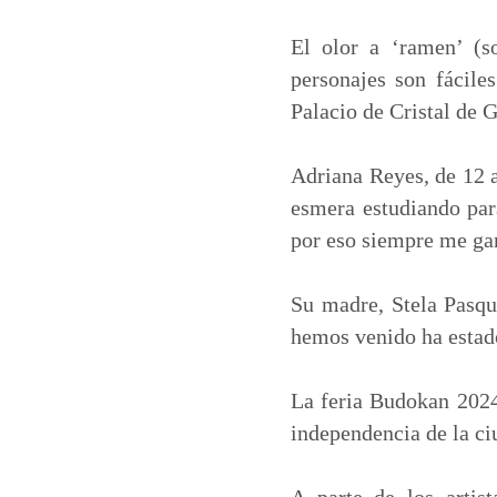
a
c
n
a
t
e
k
i
El olor a ‘ramen’ (s
s
b
e
l
personajes son fácile
A
o
d
Palacio de Cristal de 
p
o
I
p
k
n
Adriana Reyes, de 12 a
esmera estudiando para
por eso siempre me gan
Su madre, Stela Pasqu
hemos venido ha estado
La feria Budokan 2024 
independencia de la ci
A parte de los artis