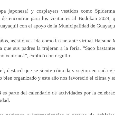
m
p
opa japonesa) y cosplayers vestidos como Spiderm
a
s de encontrar para los visitantes al Budokan 2024, q
r
Guayaquil con el apoyo de la Municipalidad de Guayaqu
t
i
ños, asistió vestida como la cantante virtual Hatsune 
r
 que sus padres la trajeran a la feria. “Saco bastante
o venir acá”, explicó con orgullo.
el, destacó que se siente cómoda y segura en cada vis
 bien organizado y este año nos favoreció el clima y es
es parte del calendario de actividades por la celebra
udad.
tas naciones e internacionales y actores de doblaje