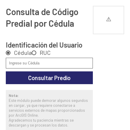
Consulta de Código
Predial por Cédula
Identificación del Usuario
Cédula
RUC
Consultar Predio
Nota:
Este módulo puede demorar algunos segundos
en cargar, ya que requiere conectarse a
servicios externos de mapas proporcionados
por ArcGIS Online.
Agradecemos tu paciencia mientras se
descargan y se procesan los datos.