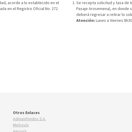
dad, acorde a lo establecido en el
Se recepta solicitud y tasa de t
cada en el Registro Oficial No. 272
Pasaje Arosemena), en donde se l
deberá regresar a retirar lo so
Atención:
Lunes a Viernes 8h30 a 
Otros Enlaces
Admunifondos S.A.
Metrovía
Aerovía