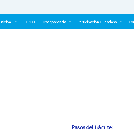
nicipal
CCPID-G
Transparencia
Participación Ciudadana
Co
UCIÓN Y BUENA CALIDAD?​
Pasos del trámite: