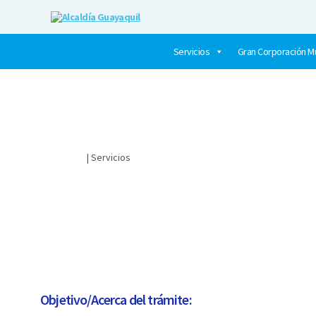
Alcaldía
Guayaquil
Servicios
Gran Corporación Mu
Ciudadano
| Servicios
​¿CÓMO SOLICITO LA DEVOLUCIÓN DE GARANTÍAS DE EJEC
Objetivo/Acerca del trámite: