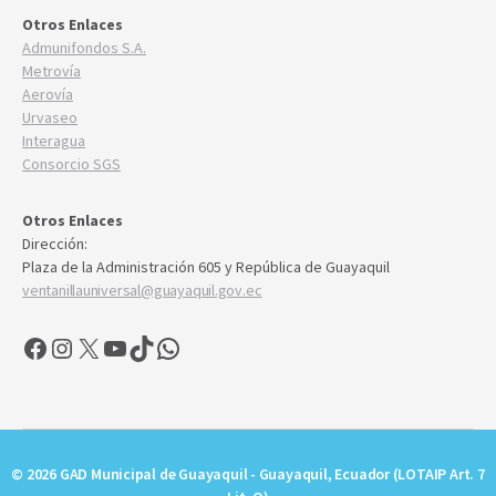
Otros Enlaces
Admunifondos S.A.
Metrovía
Aerovía
Urvaseo
Interagua
Consorcio SGS
Otros Enlaces
Dirección:
Plaza de la Administración 605 y República de Guayaquil
ventanillauniversal@guayaquil.gov.ec
Facebook
Instagram
X
YouTube
TikTok
WhatsApp
© 2026 GAD Municipal de Guayaquil - Guayaquil, Ecuador (LOTAIP Art. 7