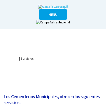
Alcaldía
MENÚ
Guayaquil
Ciudadano
| Servicios
​¿CÓMO ACCEDER A LOS SERVICIOS QUE OFRECEN LOS
CEMENTERIOS MUNICIPALES?
Los Cementerios Municipales, ofrecen los siguientes
servicios: