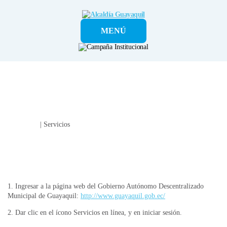
Alcaldía
MENÚ
Guayaquil
Ciudadano
| Servicios
​​​​​​TUTORIAL PARA OBTENER EL CERTIFICADO DE
AVALÚOS Y REGISTROS DE PREDIOS URBANOS
1. Ingresar a la página web del Gobierno Autónomo Descentralizado
Municipal de Guayaquil:
http://www.guayaquil.gob.ec/
2. Dar clic en el ícono Servicios en línea, y en iniciar sesión.​