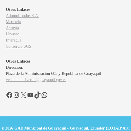
Otros Enlaces
Admunifondos S.A.
Metrovía
Aerovía
Urvaseo
Interagua
Consorcio SGS
Otros Enlaces
Dirección:
Plaza de la Administración 605 y República de Guayaquil
ventanillauniversal@guayaquil.gov.ec
Facebook
Instagram
X
YouTube
TikTok
WhatsApp
© 2026 GAD Municipal de Guayaquil - Guayaquil, Ecuador (LOTAIP Art.