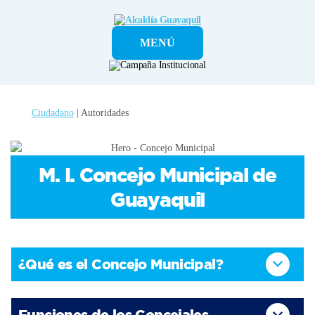
Alcaldía
MENÚ
Guayaquil
Ciudadano
| Autoridades
M. I. Concejo Municipal de
Guayaquil
¿Qué es el Concejo Municipal?
Funciones de los Concejales