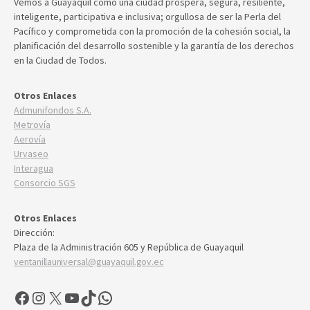
Vemos a Guayaquil como una ciudad próspera, segura, resiliente,
inteligente, participativa e inclusiva; orgullosa de ser la Perla del
Pacífico y comprometida con la promoción de la cohesión social, la
planificación del desarrollo sostenible y la garantía de los derechos
en la Ciudad de Todos.
Otros Enlaces
Admunifondos S.A.
Metrovía
Aerovía
Urvaseo
Interagua
Consorcio SGS
Otros Enlaces
Dirección:
Plaza de la Administración 605 y República de Guayaquil
ventanillauniversal@guayaquil.gov.ec
Facebook
Instagram
X
YouTube
TikTok
WhatsApp