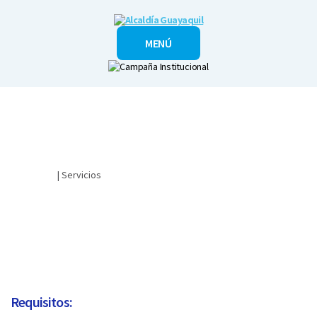
Alcaldía
MENÚ
Guayaquil
Ciudadano
| Servicios
​¿CÓMO HAGO PARA REGISTRAR UN VEHÍCULO DE
TRANSPORTE DE CARNES, PRODUCTOS, SUBPRODUCTOS O
DERIVADOS CÁRNICOS?​
Requisitos: