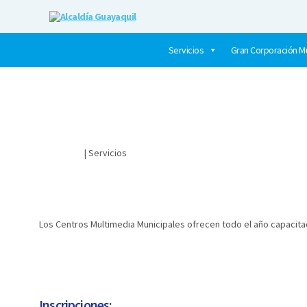
Alcaldía
Guayaquil
Servicios
Gran Corporación Mu
Ciudadano
| Servicios
​¿CÓMO HAGO PARA REGISTRARME EN LOS CURSOS DEL C
​Los Centros Multimedia Municipales ofrecen todo el año capacit
Inscripciones: