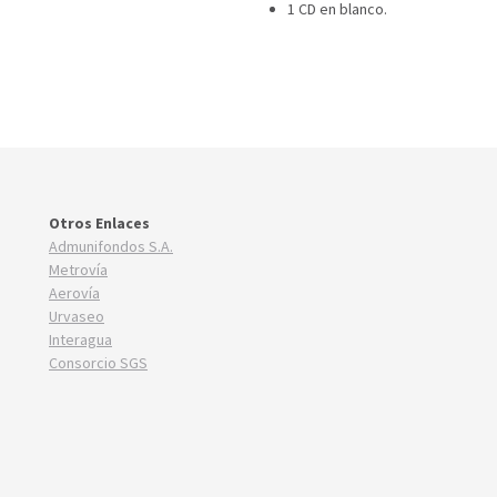
1 CD en blanco.
Otros Enlaces
Admunifondos S.A.
Metrovía
Aerovía
Urvaseo
Interagua
Consorcio SGS