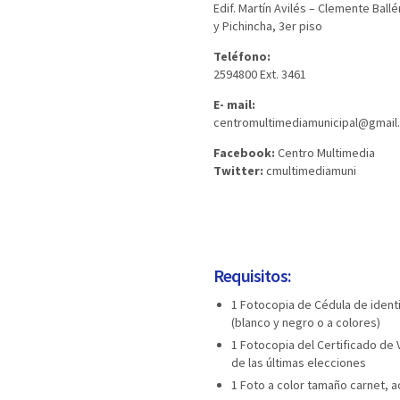
Edif. Martín Avilés – Clemente Ballé
y Pichincha, 3er piso
Teléfono:
2594800 Ext. 3461
E- mail:
centromultimediamunicipal@gmail
Facebook:
Centro Multimedia
Twitter:
cmultimediamuni​
Requisitos:
1 Fotocopia de Cédula de identi
(blanco y negro o a colores)
1 Fotocopia del Certificado de 
de las últimas elecciones
1 Foto a color tamaño carnet, a