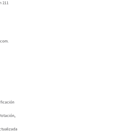
n 211
.com
.
ficación
Votación,
ctualizada