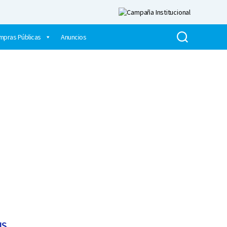
mpras Públicas
Anuncios
IS