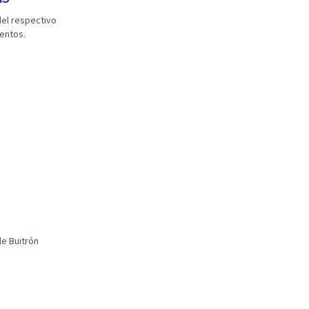
del respectivo
ientos.
de Buitrón