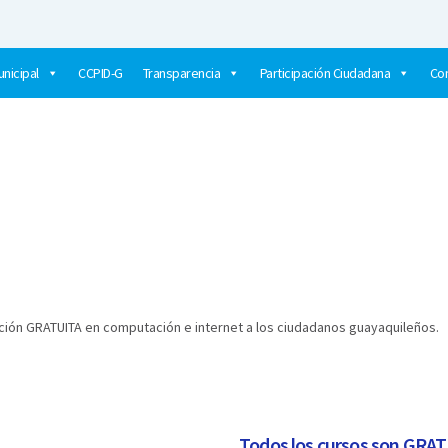
nicipal
CCPID-G
Transparencia
Participación Ciudadana
Co
ENTRO MULTIMEDIA MUNICIPAL?​
ación GRATUITA en computación e internet a los ciudadanos guayaquileños.
Todos los cursos son GRAT