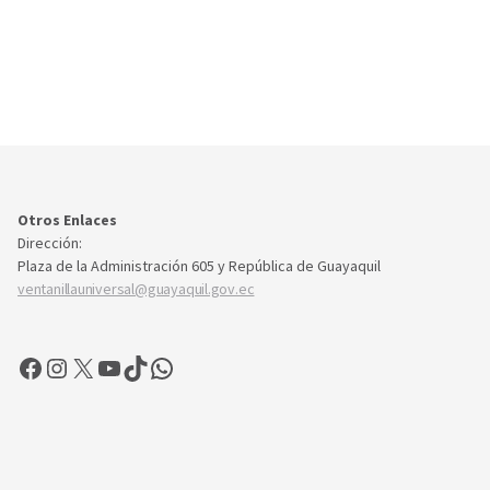
Otros Enlaces
Dirección:
Plaza de la Administración 605 y República de Guayaquil
ventanillauniversal@guayaquil.gov.ec
Facebook
Instagram
X
YouTube
TikTok
WhatsApp