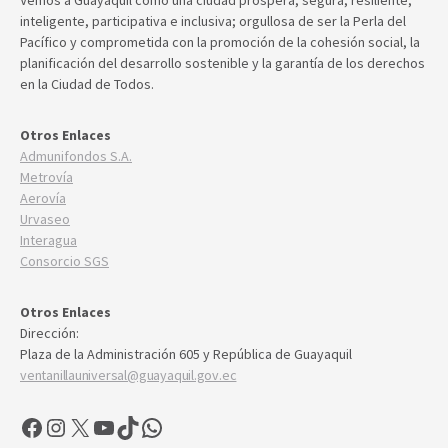
Vemos a Guayaquil como una ciudad próspera, segura, resiliente,
inteligente, participativa e inclusiva; orgullosa de ser la Perla del
Pacífico y comprometida con la promoción de la cohesión social, la
planificación del desarrollo sostenible y la garantía de los derechos
en la Ciudad de Todos.
Otros Enlaces
Admunifondos S.A.
Metrovía
Aerovía
Urvaseo
Interagua
Consorcio SGS
Otros Enlaces
Dirección:
Plaza de la Administración 605 y República de Guayaquil
ventanillauniversal@guayaquil.gov.ec
Facebook
Instagram
X
YouTube
TikTok
WhatsApp