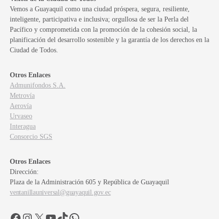
Vemos a Guayaquil como una ciudad próspera, segura, resiliente,
inteligente, participativa e inclusiva; orgullosa de ser la Perla del
Pacífico y comprometida con la promoción de la cohesión social, la
planificación del desarrollo sostenible y la garantía de los derechos en la
Ciudad de Todos.
Otros Enlaces
Admunifondos S.A.
Metrovía
Aerovía
Urvaseo
Interagua
Consorcio SGS
Otros Enlaces
Dirección:
Plaza de la Administración 605 y República de Guayaquil
ventanillauniversal@guayaquil.gov.ec
Facebook
Instagram
X
YouTube
TikTok
WhatsApp