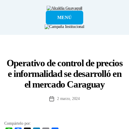
Alcaldía
MENÚ
Guayaquil
Operativo de control de precios
e informalidad se desarrolló en
el mercado Caraguay
2 marzo, 2024
Fecha
de
la
entrada
Compártelo por: