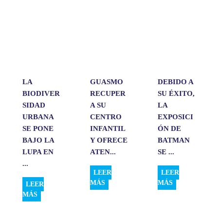
s
b
e
l
a
A
o
d
r
p
o
I
t
p
k
n
i
r
LA
GUASMO
DEBIDO A
BIODIVER
RECUPER
SU ÉXITO,
SIDAD
A SU
LA
URBANA
CENTRO
EXPOSICI
SE PONE
INFANTIL
ÓN DE
BAJO LA
Y OFRECE
BATMAN
LUPA EN
ATEN...
SE ...
...
LEER
LEER
MÁS
MÁS
LEER
MÁS