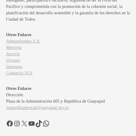
inteligente, participativa e inclusiva; orgullosa de ser la Perla del
Pacífico y comprometida con la promoción de la cohesión social, la
planificación del desarrollo sostenible y la garantía de los derechos en la
Ciudad de Todos.
Otros Enlaces
Admunifondos S.A.
Metrovía
Aerovía
Urvaseo
Interagua
Consorcio SGS
Otros Enlaces
Dirección:
Plaza de la Administración 605 y República de Guayaquil
ventanillauniversal@guayaquil.gov.ec
Facebook
Instagram
X
YouTube
TikTok
WhatsApp