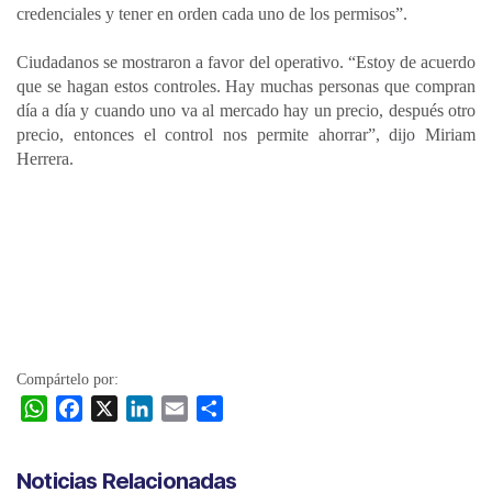
credenciales y tener en orden cada uno de los permisos”.
Ciudadanos se mostraron a favor del operativo. “Estoy de acuerdo
que se hagan estos controles. Hay muchas personas que compran
día a día y cuando uno va al mercado hay un precio, después otro
precio, entonces el control nos permite ahorrar”, dijo Miriam
Herrera.
Compártelo por:
W
F
X
L
E
C
h
a
i
m
o
a
c
n
a
m
Noticias Relacionadas
t
e
k
i
p