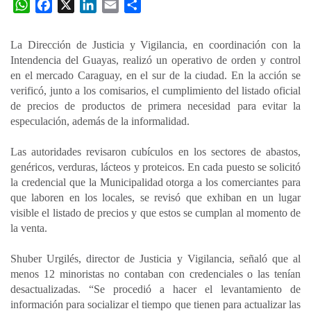
W
F
X
L
E
C
h
a
i
m
o
a
c
n
a
m
La Dirección de Justicia y Vigilancia, en coordinación con la
t
e
k
i
p
Intendencia del Guayas, realizó un operativo de orden y control
s
b
e
l
a
en el mercado Caraguay, en el sur de la ciudad. En la acción se
A
o
d
r
verificó, junto a los comisarios, el cumplimiento del listado oficial
p
o
I
t
de precios de productos de primera necesidad para evitar la
especulación, además de la informalidad.
p
k
n
i
r
Las autoridades revisaron cubículos en los sectores de abastos,
genéricos, verduras, lácteos y proteicos. En cada puesto se solicitó
la credencial que la Municipalidad otorga a los comerciantes para
que laboren en los locales, se revisó que exhiban en un lugar
visible el listado de precios y que estos se cumplan al momento de
la venta.
Shuber Urgilés, director de Justicia y Vigilancia, señaló que al
menos 12 minoristas no contaban con credenciales o las tenían
desactualizadas. “Se procedió a hacer el levantamiento de
información para socializar el tiempo que tienen para actualizar las