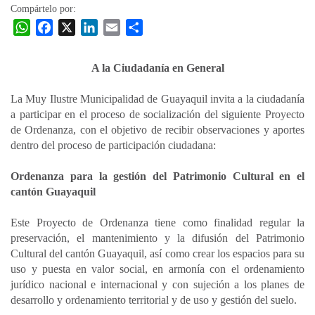
Compártelo por:
W
F
X
L
E
C
h
a
i
m
o
a
c
n
a
m
A la Ciudadanía en General
t
e
k
i
p
s
b
e
l
a
La Muy Ilustre Municipalidad de Guayaquil invita a la ciudadanía
A
o
d
r
a participar en el proceso de socialización del siguiente Proyecto
p
o
I
t
de Ordenanza, con el objetivo de recibir observaciones y aportes
dentro del proceso de participación ciudadana:
p
k
n
i
r
Ordenanza para la gestión del Patrimonio Cultural en el
cantón Guayaquil
Este Proyecto de Ordenanza tiene como finalidad regular la
preservación, el mantenimiento y la difusión del Patrimonio
Cultural del cantón Guayaquil, así como crear los espacios para su
uso y puesta en valor social, en armonía con el ordenamiento
jurídico nacional e internacional y con sujeción a los planes de
desarrollo y ordenamiento territorial y de uso y gestión del suelo.