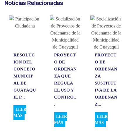
Noticias Relacionadas
t
e
k
i
p
s
b
e
l
a
A
o
d
r
p
o
I
t
p
k
n
i
r
RESOLUC
PROYECT
PROYECT
IÓN DEL
O DE
O DE
CONCEJO
ORDENAN
ORDENAN
MUNICIP
ZA QUE
ZA
AL DE
REGULA
SUSTITUT
GUAYAQU
EL USO Y
IVA DE LA
IL P...
CONTRO..
ORDENAN
.
Z...
LEER
MÁS
LEER
LEER
MÁS
MÁS