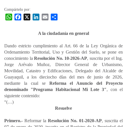
Compártelo por:
W
F
X
L
E
C
h
a
i
m
o
a
c
n
a
m
A la ciudadanía en general
t
e
k
i
p
s
b
e
l
a
Dando estricto cumplimiento al Art. 66 de la Ley Orgánica de
A
o
d
r
Ordenamiento Territorial, Uso y Gestión del Suelo, se pone en
p
o
I
t
conocimiento la
Resolución No. 10-2026-AP
, suscrita por el Ing.
Jorge Arévalo Muñoz, Director General de Urbanismo,
p
k
n
i
Movilidad, Catastro y Edificaciones, Delegado del Alcalde de
r
Guayaquil, a los dieciocho días del mes de junio de 2026,
mediante la cual se
Reforma el Anuncio del Proyecto
denominado "Programa Habitacional Mi Lote 3″
, con el
siguiente contenido:
“(…)
Resuelve
Primero.-
Reformar la
Resolución No. 01-2020-AP
, suscrita el
07 de enero de 2020, inscrita en el Registro de la Propiedad del