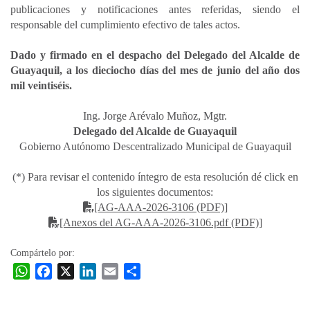
publicaciones y notificaciones antes referidas, siendo el
responsable del cumplimiento efectivo de tales actos.
Dado y firmado en el despacho del Delegado del Alcalde de
Guayaquil, a los dieciocho días del mes de junio del año dos
mil veintiséis.
Ing. Jorge Arévalo Muñoz, Mgtr.
Delegado del Alcalde de Guayaquil
Gobierno Autónomo Descentralizado Municipal de Guayaquil
(*) Para revisar el contenido íntegro de esta resolución dé click en
los siguientes documentos:
[AG-AAA-2026-3106 (PDF)]
[Anexos del AG-AAA-2026-3106.pdf (PDF)]
Compártelo por:
W
F
X
L
E
C
h
a
i
m
o
a
c
n
a
m