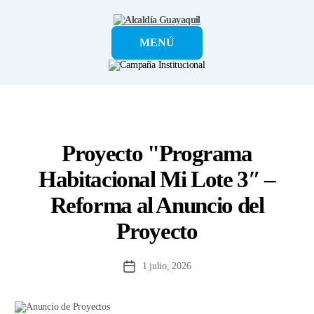
Alcaldía
MENÚ
Guayaquil
Proyecto "Programa
Habitacional Mi Lote 3″ –
Reforma al Anuncio del
Proyecto
1 julio, 2026
Fecha
de
la
entrada