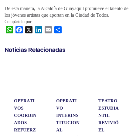
De esta manera, la Alcaldía de Guayaquil promueve el talento de
los jóvenes artistas que aportan en la Ciudad de Todos.
Compártelo por:
W
F
X
L
E
C
h
a
i
m
o
a
c
n
a
m
Noticias Relacionadas
t
e
k
i
p
s
b
e
l
a
A
o
d
r
p
o
I
t
p
k
n
i
r
OPERATI
OPERATI
TEATRO
VOS
VO
ESTUDIA
COORDIN
INTERINS
NTIL
ADOS
TITUCION
REVIVIÓ
REFUERZ
AL
EL