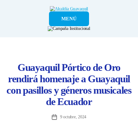
Alcaldía
MENÚ
Guayaquil
Guayaquil Pórtico de Oro
rendirá homenaje a Guayaquil
con pasillos y géneros musicales
de Ecuador
9 octubre, 2024
Fecha
de
la
entrada