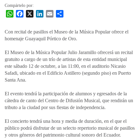
Compártelo por:
W
F
X
L
E
C
h
a
i
m
o
a
c
n
a
m
Con recital de pasillos el Museo de la Música Popular ofrece el
t
e
k
i
p
homenaje Guayaquil Pórtico de Oro.
s
b
e
l
a
A
o
d
r
El Museo de la Música Popular Julio Jaramillo ofrecerá un recital
p
o
I
t
gratuito a cargo de un trío de artistas de esta entidad municipal
este sábado 12 de octubre, a las 11:00, en el auditorio Nicasio
p
k
n
i
Safadi, ubicado en el Edificio Astillero (segundo piso) en Puerto
r
Santa Ana.
El evento tendrá la participación de alumnos y egresados de la
cátedra de canto del Centro de Difusión Musical, que rendirán un
tributo a la ciudad por sus fiestas de independencia.
El concierto tendrá una hora y media de duración, en el que el
público podrá disfrutar de un selecto repertorio musical de pasillos
y otros géneros del patrimonio cultural sonoro del Ecuador.