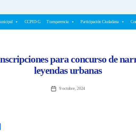
unicipal
CCPID-G
Transparencia
Participación Ciudadana
Com
 inscripciones para concurso de nar
leyendas urbanas
9 octubre, 2024
Fecha
de
la
entrada
C
o