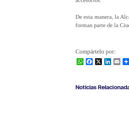
De esta manera, la Alc
forman parte de la Ciu
Compártelo por:
W
F
X
L
E
h
a
i
m
a
c
n
a
t
e
k
i
Noticias Relacionad
s
b
e
l
A
o
d
p
o
I
p
k
n