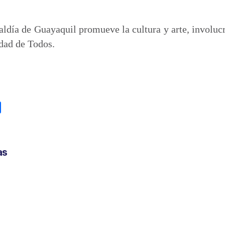
aldía de Guayaquil promueve la cultura y arte, involuc
dad de Todos.
C
o
m
p
as
a
r
t
i
r