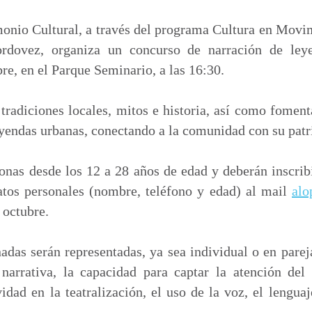
m
p
onio Cultural, a través del programa Cultura en Movi
a
ordovez, organiza un concurso de narración de ley
r
bre, en el Parque Seminario, a las 16:30.
t
i
 tradiciones locales, mitos e historia, así como foment
r
yendas urbanas, conectando a la comunidad con su patr
onas desde los 12 a 28 años de edad y deberán inscri
tos personales (nombre, teléfono y edad) al mail
alo
 octubre.
nadas serán representadas, ya sea individual o en pareja
 narrativa, la capacidad para captar la atención del 
vidad en la teatralización, el uso de la voz, el lengua