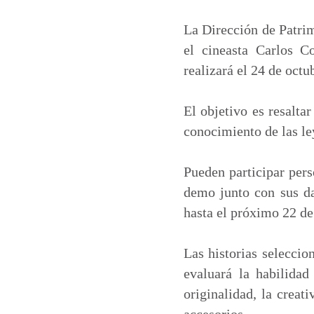
a
c
n
a
t
e
k
i
La Dirección de Patrim
s
b
e
l
el cineasta Carlos C
A
o
d
realizará el 24 de octu
p
o
I
p
k
n
El objetivo es resaltar
conocimiento de las le
Pueden participar pers
demo junto con sus da
hasta el próximo 22 de
Las historias seleccio
evaluará la habilidad
originalidad, la creati
accesorios.