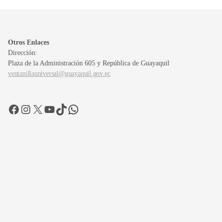
Otros Enlaces
Dirección:
Plaza de la Administración 605 y República de Guayaquil
ventanillauniversal@guayaquil.gov.ec
Facebook
Instagram
X
YouTube
TikTok
WhatsApp