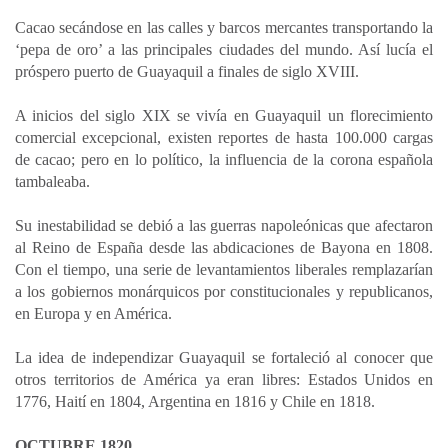
a
c
n
a
m
Cacao secándose en las calles y barcos mercantes transportando la
t
e
k
i
p
‘pepa de oro’ a las principales ciudades del mundo. Así lucía el
s
b
e
l
a
próspero puerto de Guayaquil a finales de siglo XVIII.
A
o
d
r
p
o
I
t
A inicios del siglo XIX se vivía en Guayaquil un florecimiento
comercial excepcional, existen reportes de hasta 100.000 cargas
p
k
n
i
de cacao; pero en lo político, la influencia de la corona española
r
tambaleaba.
Su inestabilidad se debió a las guerras napoleónicas que afectaron
al Reino de España desde las abdicaciones de Bayona en 1808.
Con el tiempo, una serie de levantamientos liberales remplazarían
a los gobiernos monárquicos por constitucionales y republicanos,
en Europa y en América.
La idea de independizar Guayaquil se fortaleció al conocer que
otros territorios de América ya eran libres: Estados Unidos en
1776, Haití en 1804, Argentina en 1816 y Chile en 1818.
OCTUBRE 1820