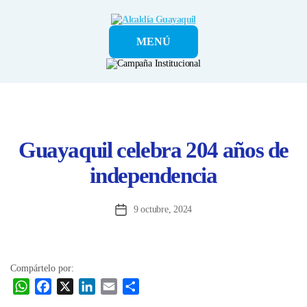
Alcaldía
MENÚ
Guayaquil
Guayaquil celebra 204 años de
independencia
9 octubre, 2024
Fecha
de
la
entrada
Compártelo por:
W
F
X
L
E
C
h
a
i
m
o