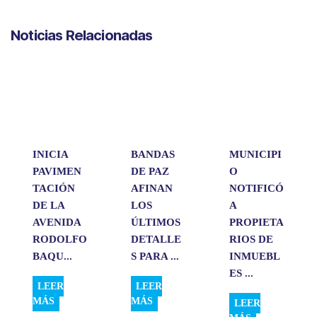
h
a
i
m
o
a
c
n
a
m
Noticias Relacionadas
t
e
k
i
p
s
b
e
l
a
A
o
d
r
p
o
I
t
p
k
n
i
r
INICIA
BANDAS
MUNICIPI
PAVIMEN
DE PAZ
O
TACIÓN
AFINAN
NOTIFICÓ
DE LA
LOS
A
AVENIDA
ÚLTIMOS
PROPIETA
RODOLFO
DETALLE
RIOS DE
BAQU...
S PARA ...
INMUEBL
ES ...
LEER
LEER
MÁS
MÁS
LEER