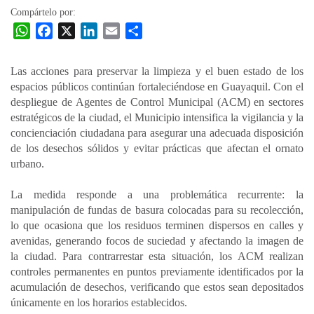
Compártelo por:
W
F
X
L
E
C
h
a
i
m
o
a
c
n
a
m
Las acciones para preservar la limpieza y el buen estado de los
t
e
k
i
p
espacios públicos continúan fortaleciéndose en Guayaquil. Con el
s
b
e
l
a
despliegue de Agentes de Control Municipal (ACM) en sectores
A
o
d
r
estratégicos de la ciudad, el Municipio intensifica la vigilancia y la
p
o
I
t
concienciación ciudadana para asegurar una adecuada disposición
de los desechos sólidos y evitar prácticas que afectan el ornato
p
k
n
i
urbano.
r
La medida responde a una problemática recurrente: la
manipulación de fundas de basura colocadas para su recolección,
lo que ocasiona que los residuos terminen dispersos en calles y
avenidas, generando focos de suciedad y afectando la imagen de
la ciudad. Para contrarrestar esta situación, los ACM realizan
controles permanentes en puntos previamente identificados por la
acumulación de desechos, verificando que estos sean depositados
únicamente en los horarios establecidos.