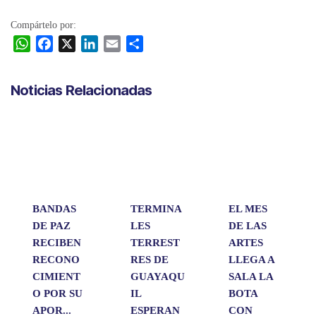
Compártelo por:
W
F
X
L
E
C
h
a
i
m
o
a
c
n
a
m
Noticias Relacionadas
t
e
k
i
p
s
b
e
l
a
A
o
d
r
p
o
I
t
p
k
n
i
r
BANDAS
TERMINA
EL MES
DE PAZ
LES
DE LAS
RECIBEN
TERREST
ARTES
RECONO
RES DE
LLEGA A
CIMIENT
GUAYAQU
SALA LA
O POR SU
IL
BOTA
APOR...
ESPERAN
CON