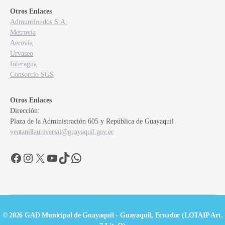
Otros Enlaces
Admunifondos S.A.
Metrovía
Aerovía
Urvaseo
Interagua
Consorcio SGS
Otros Enlaces
Dirección:
Plaza de la Administración 605 y República de Guayaquil
ventanillauniversal@guayaquil.gov.ec
Facebook
Instagram
X
YouTube
TikTok
WhatsApp
© 2026 GAD Municipal de Guayaquil - Guayaquil, Ecuador (LOTAIP Art.