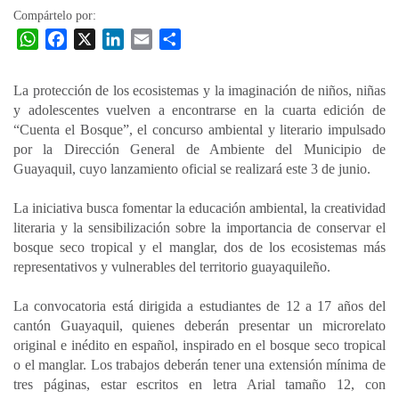
Compártelo por:
W
F
X
L
E
C
h
a
i
m
o
a
c
n
a
m
La protección de los ecosistemas y la imaginación de niños, niñas
t
e
k
i
p
y adolescentes vuelven a encontrarse en la cuarta edición de
s
b
e
l
a
“Cuenta el Bosque”, el concurso ambiental y literario impulsado
A
o
d
r
por la Dirección General de Ambiente del Municipio de
p
o
I
t
Guayaquil, cuyo lanzamiento oficial se realizará este 3 de junio.
p
k
n
i
La iniciativa busca fomentar la educación ambiental, la creatividad
r
literaria y la sensibilización sobre la importancia de conservar el
bosque seco tropical y el manglar, dos de los ecosistemas más
representativos y vulnerables del territorio guayaquileño.
La convocatoria está dirigida a estudiantes de 12 a 17 años del
cantón Guayaquil, quienes deberán presentar un microrelato
original e inédito en español, inspirado en el bosque seco tropical
o el manglar. Los trabajos deberán tener una extensión mínima de
tres páginas, estar escritos en letra Arial tamaño 12, con