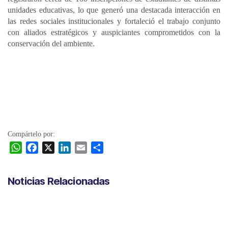
unidades educativas, lo que generó una destacada interacción en
las redes sociales institucionales y fortaleció el trabajo conjunto
con aliados estratégicos y auspiciantes comprometidos con la
conservación del ambiente.
Compártelo por:
W
F
X
L
E
C
h
a
i
m
o
a
c
n
a
m
Noticias Relacionadas
t
e
k
i
p
s
b
e
l
a
A
o
d
r
p
o
I
t