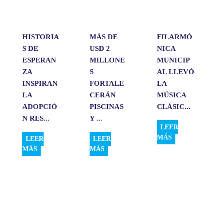
p
k
n
i
r
HISTORIA
MÁS DE
FILARMÓ
S DE
USD 2
NICA
ESPERAN
MILLONE
MUNICIP
ZA
S
AL LLEVÓ
INSPIRAN
FORTALE
LA
LA
CERÁN
MÚSICA
ADOPCIÓ
PISCINAS
CLÁSIC...
N RES...
Y ...
LEER
MÁS
LEER
LEER
MÁS
MÁS