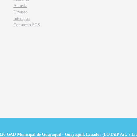
Aerovía
Urvaseo
Interagua
Consorcio SGS
026 GAD Municipal de Guayaquil - Guayaquil, Ecuador (LOTAIP Art. 7 Lit