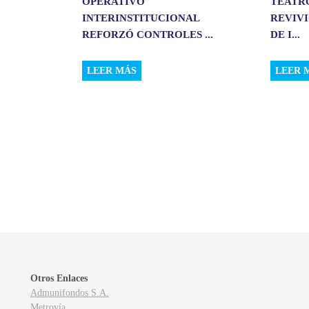
OPERATIVO
TEATR
INTERINSTITUCIONAL
REVIVI
REFORZÓ CONTROLES ...
DE I...
LEER MÁS
LEER 
Otros Enlaces
Admunifondos S.A.
Metrovía