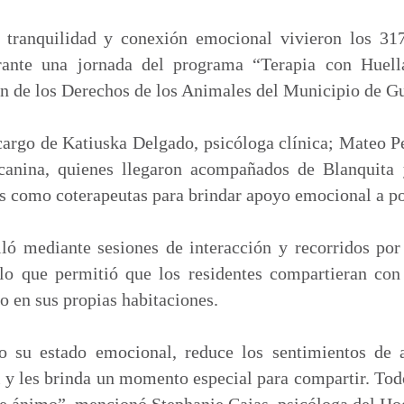
m
p
 tranquilidad y conexión emocional vivieron los 317
a
ante una jornada del programa “Terapia con Huell
r
ón de los Derechos de los Animales del Municipio de G
t
i
cargo de Katiuska Delgado, psicóloga clínica; Mateo Pe
r
canina, quienes llegaron acompañados de Blanquita 
s como coterapeutas para brindar apoyo emocional a po
ló mediante sesiones de interacción y recorridos por 
 lo que permitió que los residentes compartieran con
 en sus propias habitaciones.
o su estado emocional, reduce los sentimientos de a
 y les brinda un momento especial para compartir. Tod
de ánimo”, mencionó Stephanie Cajas, psicóloga del Ho