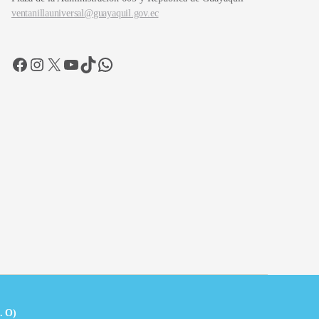
ventanillauniversal@guayaquil.gov.ec
Facebook
Instagram
X
YouTube
TikTok
WhatsApp
. O)