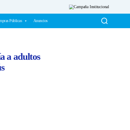
pras Públicas
Anuncios
a a adultos
ús