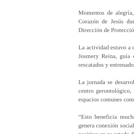
a
c
n
a
t
e
k
i
Momentos de alegría,
s
b
e
l
Corazón de Jesús dur
A
o
d
Dirección de Protecci
p
o
I
p
k
n
La actividad estuvo a 
Josmery Reina, guía 
rescatados y entrenado
La jornada se desarrol
centro gerontológico,
espacios comunes como
“Esto beneficia much
genera conexión social
positivo en su estado 