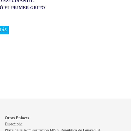
O ESTUDIANTIL
Ó EL PRIMER GRITO
MÁS
Otros Enlaces
Dirección:
Plaza de la Administración 605 y República de Guayaquil