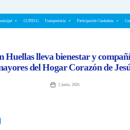
unicipal
CCPID-G
Transparencia
Participación Ciudadana
Com
n Huellas lleva bienestar y compañí
ayores del Hogar Corazón de Jes
2 junio, 2026
Fecha
de
la
entrada
C
o