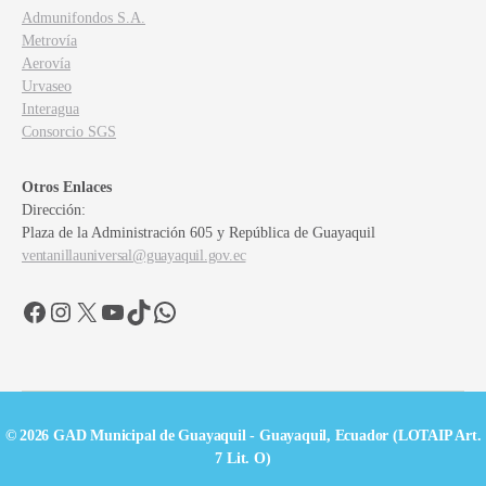
Admunifondos S.A.
Metrovía
Aerovía
Urvaseo
Interagua
Consorcio SGS
Otros Enlaces
Dirección:
Plaza de la Administración 605 y República de Guayaquil
ventanillauniversal@guayaquil.gov.ec
Facebook
Instagram
X
YouTube
TikTok
WhatsApp
© 2026 GAD Municipal de Guayaquil - Guayaquil, Ecuador (LOTAIP Art.
7 Lit. O)