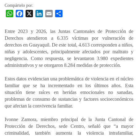
Compártelo por:
W
F
X
L
E
C
h
a
i
m
o
a
c
n
a
m
Entre 2023 y 2026, las Juntas Cantonales de Protección de
t
e
k
i
p
Derechos atendieron a 6.335 víctimas por vulneración de
s
b
e
l
a
derechos en Guayaquil. De este total, 4.613 corresponden a niños,
A
o
d
r
niñas y adolescentes, principalmente afectados por maltrato y
p
o
I
t
negligencia. Como respuesta, se levantaron 3.980 expedientes
administrativos y se otorgaron 8.284 medidas de protección.
p
k
n
i
r
Estos datos evidencian una problemática de violencia en el núcleo
familiar que se ha incrementado en los últimos años. Esta
situación tiene raíces en heridas emocionales no sanadas,
problemas de consumo de sustancias y factores socioeconómicos
que afectan la convivencia familiar.
Ivonne Zamora, miembro principal de la Junta Cantonal de
Protección de Derechos, sede Centro, señaló que “a mayor
criminalidad, también aumenta la violencia intrafamiliar,