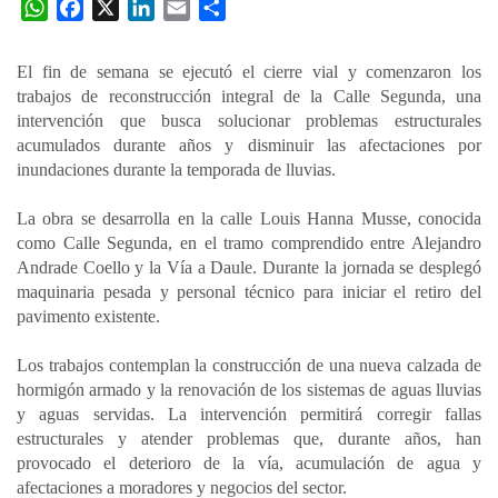
W
F
X
L
E
C
h
a
i
m
o
a
c
n
a
m
El fin de semana se ejecutó el cierre vial y comenzaron los
t
e
k
i
p
trabajos de reconstrucción integral de la Calle Segunda, una
s
b
e
l
a
intervención que busca solucionar problemas estructurales
A
o
d
r
acumulados durante años y disminuir las afectaciones por
p
o
I
t
inundaciones durante la temporada de lluvias.
p
k
n
i
La obra se desarrolla en la calle Louis Hanna Musse, conocida
r
como Calle Segunda, en el tramo comprendido entre Alejandro
Andrade Coello y la Vía a Daule. Durante la jornada se desplegó
maquinaria pesada y personal técnico para iniciar el retiro del
pavimento existente.
Los trabajos contemplan la construcción de una nueva calzada de
hormigón armado y la renovación de los sistemas de aguas lluvias
y aguas servidas. La intervención permitirá corregir fallas
estructurales y atender problemas que, durante años, han
provocado el deterioro de la vía, acumulación de agua y
afectaciones a moradores y negocios del sector.