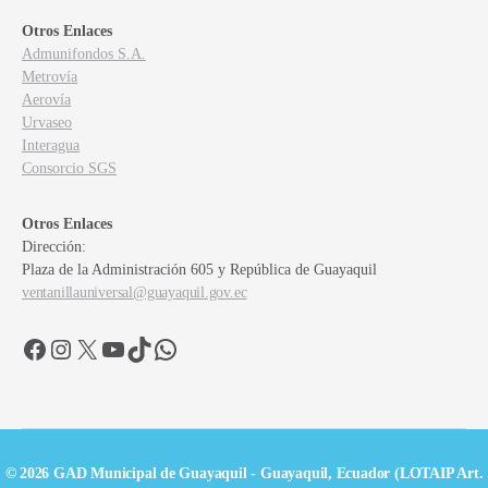
Otros Enlaces
Admunifondos S.A.
Metrovía
Aerovía
Urvaseo
Interagua
Consorcio SGS
Otros Enlaces
Dirección:
Plaza de la Administración 605 y República de Guayaquil
ventanillauniversal@guayaquil.gov.ec
Facebook
Instagram
X
YouTube
TikTok
WhatsApp
© 2026 GAD Municipal de Guayaquil - Guayaquil, Ecuador (LOTAIP Art.