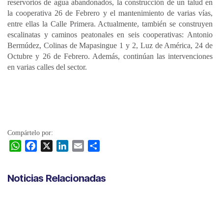
reservorios de agua abandonados, la construcción de un talud en
la cooperativa 26 de Febrero y el mantenimiento de varias vías,
entre ellas la Calle Primera. Actualmente, también se construyen
escalinatas y caminos peatonales en seis cooperativas: Antonio
Bermúdez, Colinas de Mapasingue 1 y 2, Luz de América, 24 de
Octubre y 26 de Febrero. Además, continúan las intervenciones
en varias calles del sector.
Compártelo por:
W
F
X
L
E
C
h
a
i
m
o
a
c
n
a
m
Noticias Relacionadas
t
e
k
i
p
s
b
e
l
a
A
o
d
r
p
o
I
t