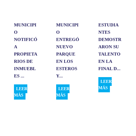
p
k
n
i
r
MUNICIPI
MUNICIPI
ESTUDIA
O
O
NTES
NOTIFICÓ
ENTREGÓ
DEMOSTR
A
NUEVO
ARON SU
PROPIETA
PARQUE
TALENTO
RIOS DE
EN LOS
EN LA
INMUEBL
ESTEROS
FINAL D...
ES ...
Y...
LEER
MÁS
LEER
LEER
MÁS
MÁS