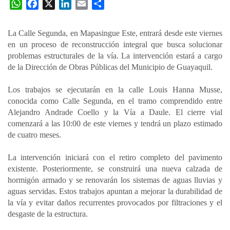
W
F
X
L
E
C
h
a
i
m
o
a
c
n
a
m
La Calle Segunda, en Mapasingue Este, entrará desde este viernes
t
e
k
i
p
en un proceso de reconstrucción integral que busca solucionar
s
b
e
l
a
problemas estructurales de la vía. La intervención estará a cargo
A
o
d
r
de la Dirección de Obras Públicas del Municipio de Guayaquil.
p
o
I
t
Los trabajos se ejecutarán en la calle Louis Hanna Musse,
p
k
n
i
conocida como Calle Segunda, en el tramo comprendido entre
r
Alejandro Andrade Coello y la Vía a Daule. El cierre vial
comenzará a las 10:00 de este viernes y tendrá un plazo estimado
de cuatro meses.
La intervención iniciará con el retiro completo del pavimento
existente. Posteriormente, se construirá una nueva calzada de
hormigón armado y se renovarán los sistemas de aguas lluvias y
aguas servidas. Estos trabajos apuntan a mejorar la durabilidad de
la vía y evitar daños recurrentes provocados por filtraciones y el
desgaste de la estructura.