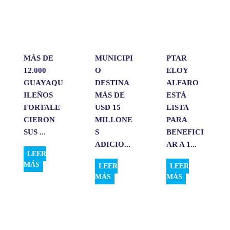
p
o
I
t
p
k
n
i
r
MÁS DE
MUNICIPI
PTAR
12.000
O
ELOY
GUAYAQU
DESTINA
ALFARO
ILEÑOS
MÁS DE
ESTÁ
FORTALE
USD 15
LISTA
CIERON
MILLONE
PARA
SUS ...
S
BENEFICI
ADICIO...
AR A 1...
LEER
MÁS
LEER
LEER
MÁS
MÁS