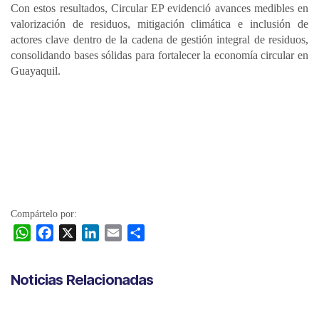
Con estos resultados, Circular EP evidenció avances medibles en
valorización de residuos, mitigación climática e inclusión de
actores clave dentro de la cadena de gestión integral de residuos,
consolidando bases sólidas para fortalecer la economía circular en
Guayaquil.
Compártelo por:
W
F
X
L
E
C
h
a
i
m
o
a
c
n
a
m
Noticias Relacionadas
t
e
k
i
p
s
b
e
l
a
A
o
d
r