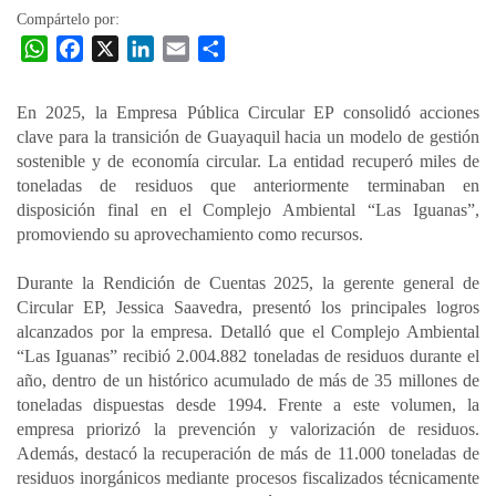
Compártelo por:
W
F
X
L
E
C
h
a
i
m
o
a
c
n
a
m
En 2025, la Empresa Pública Circular EP consolidó acciones
t
e
k
i
p
clave para la transición de Guayaquil hacia un modelo de gestión
s
b
e
l
a
sostenible y de economía circular. La entidad recuperó miles de
A
o
d
r
toneladas de residuos que anteriormente terminaban en
p
o
I
t
disposición final en el Complejo Ambiental “Las Iguanas”,
promoviendo su aprovechamiento como recursos.
p
k
n
i
r
Durante la Rendición de Cuentas 2025, la gerente general de
Circular EP, Jessica Saavedra, presentó los principales logros
alcanzados por la empresa. Detalló que el Complejo Ambiental
“Las Iguanas” recibió 2.004.882 toneladas de residuos durante el
año, dentro de un histórico acumulado de más de 35 millones de
toneladas dispuestas desde 1994. Frente a este volumen, la
empresa priorizó la prevención y valorización de residuos.
Además, destacó la recuperación de más de 11.000 toneladas de
residuos inorgánicos mediante procesos fiscalizados técnicamente