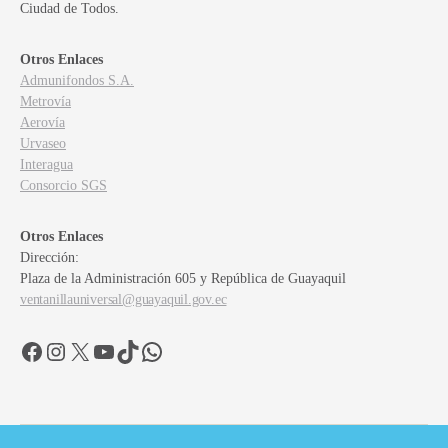
Ciudad de Todos.
Otros Enlaces
Admunifondos S.A.
Metrovía
Aerovía
Urvaseo
Interagua
Consorcio SGS
Otros Enlaces
Dirección:
Plaza de la Administración 605 y República de Guayaquil
ventanillauniversal@guayaquil.gov.ec
Facebook
Instagram
X
YouTube
TikTok
WhatsApp