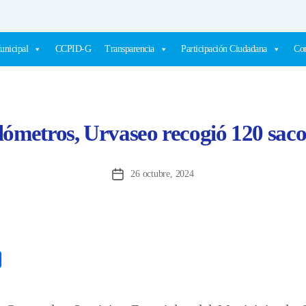
unicipal
CCPID-G
Transparencia
Participación Ciudadana
Com
lómetros, Urvaseo recogió 120 sac
26 octubre, 2024
Fecha
de
la
entrada
C
o
m