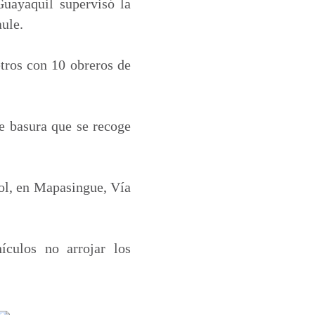
uayaquil supervisó la
aule.
etros con 10 obreros de
de basura que se recoge
pol, en Mapasingue, Vía
ículos no arrojar los