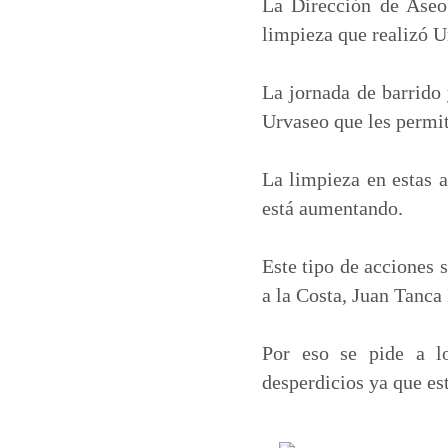
t
e
k
i
La Dirección de Aseo
s
b
e
l
limpieza que realizó U
A
o
d
p
o
I
La jornada de barrido 
p
k
n
Urvaseo que les permit
La limpieza en estas a
está aumentando.
Este tipo de acciones 
a la Costa, Juan Tanca
Por eso se pide a lo
desperdicios ya que es