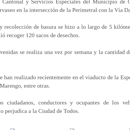
p
 Cantonal y Servicios Especiales del Municipio de G
a
rvaseo en la intersección de la Perimetral con la Vía D
r
t
y recolección de basura se hizo a lo largo de 5 kilóm
i
ió recoger 120 sacos de desechos.
r
venidas se realiza una vez por semana y la cantidad 
se han realizado recientemente en el viaducto de la Es
 Marengo, entre otras.
s ciudadanos, conductores y ocupantes de los veh
to perjudica a la Ciudad de Todos.