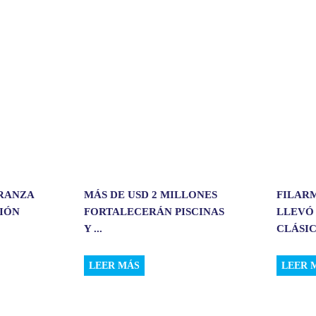
r
t
i
r
ERANZA
MÁS DE USD 2 MILLONES
FILAR
CIÓN
FORTALECERÁN PISCINAS
LLEVÓ
Y ...
CLÁSIC.
LEER MÁS
LEER 