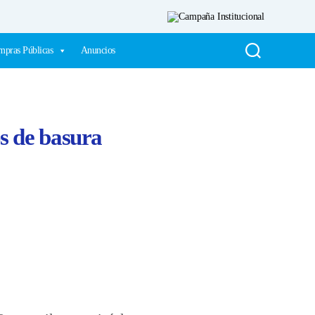
pras Públicas
Anuncios
os de basura