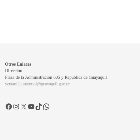
Otros Enlaces
Dirección:
Plaza de la Administración 605 y República de Guayaquil
ventanillauniversal@guayaquil.gov.ec
Facebook
Instagram
X
YouTube
TikTok
WhatsApp