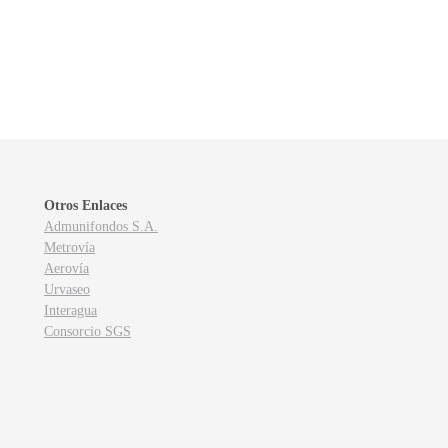
Otros Enlaces
Admunifondos S.A.
Metrovía
Aerovía
Urvaseo
Interagua
Consorcio SGS