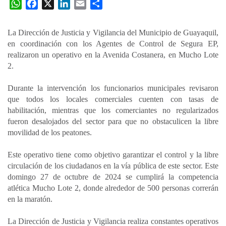
W
F
X
L
E
C
h
a
i
m
o
a
c
n
a
m
La Dirección de Justicia y Vigilancia del Municipio de Guayaquil,
t
e
k
i
p
en coordinación con los Agentes de Control de Segura EP,
s
b
e
l
a
realizaron un operativo en la Avenida Costanera, en Mucho Lote
A
o
d
r
2.
p
o
I
t
Durante la intervención los funcionarios municipales revisaron
p
k
n
i
que todos los locales comerciales cuenten con tasas de
r
habilitación, mientras que los comerciantes no regularizados
fueron desalojados del sector para que no obstaculicen la libre
movilidad de los peatones.
Este operativo tiene como objetivo garantizar el control y la libre
circulación de los ciudadanos en la vía pública de este sector. Este
domingo 27 de octubre de 2024 se cumplirá la competencia
atlética Mucho Lote 2, donde alrededor de 500 personas correrán
en la maratón.
La Dirección de Justicia y Vigilancia realiza constantes operativos