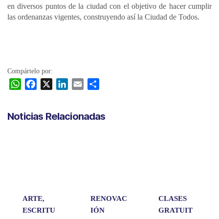
en diversos puntos de la ciudad con el objetivo de hacer cumplir
las ordenanzas vigentes, construyendo así la Ciudad de Todos.
Compártelo por:
W
F
X
L
E
C
h
a
i
m
o
a
c
n
a
m
Noticias Relacionadas
t
e
k
i
p
s
b
e
l
a
A
o
d
r
p
o
I
t
p
k
n
i
r
ARTE,
RENOVAC
CLASES
ESCRITU
IÓN
GRATUIT