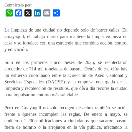
Compártelo por:
W
F
X
L
E
C
h
a
i
m
o
a
c
n
a
m
La limpieza de una ciudad no depende solo de barrer calles. En
t
e
k
i
p
Guayaquil, el trabajo diario para mantenerla limpia empieza en
s
b
e
l
a
casa y se fortalece con una estrategia que combina acción, control
A
o
d
r
y educación.
p
o
I
t
Solo en los primeros cinco meses de 2025, se recolectaron
p
k
n
i
alrededor de 714 mil toneladas de basura. Detrás de esa cifra hay
r
un esfuerzo coordinado entre la Dirección de Aseo Cantonal y
Servicios Especiales (DACSE) y la empresa encargada de la
limpieza y recolección de residuos, que día a día recorre la ciudad
para impulsar un entorno más saludable.
Pero en Guayaquil no solo recogen desechos también se actúa
frente a quienes incumplen las reglas. De enero a mayo, se
emitieron 1.290 notificaciones a ciudadanos que sacaron basura
fuera de horario o la arrojaron en la vía pública, afectando la