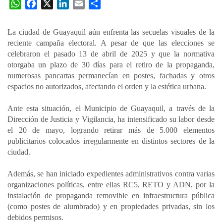
W
F
X
L
E
C
h
a
i
m
o
a
c
n
a
m
La ciudad de Guayaquil aún enfrenta las secuelas visuales de la
t
e
k
i
p
reciente campaña electoral. A pesar de que las elecciones se
s
b
e
l
a
celebraron el pasado 13 de abril de 2025 y que la normativa
A
o
d
r
otorgaba un plazo de 30 días para el retiro de la propaganda,
p
o
I
t
numerosas pancartas permanecían en postes, fachadas y otros
espacios no autorizados, afectando el orden y la estética urbana.
p
k
n
i
r
Ante esta situación, el Municipio de Guayaquil, a través de la
Dirección de Justicia y Vigilancia, ha intensificado su labor desde
el 20 de mayo, logrando retirar más de 5.000 elementos
publicitarios colocados irregularmente en distintos sectores de la
ciudad.
Además, se han iniciado expedientes administrativos contra varias
organizaciones políticas, entre ellas RC5, RETO y ADN, por la
instalación de propaganda removible en infraestructura pública
(como postes de alumbrado) y en propiedades privadas, sin los
debidos permisos.