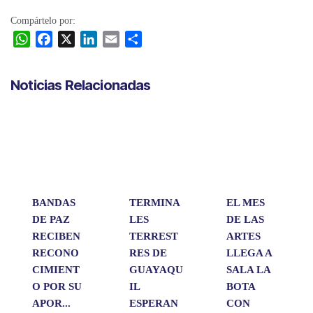
Compártelo por:
W
F
X
L
E
C
h
a
i
m
o
a
c
n
a
m
Noticias Relacionadas
t
e
k
i
p
s
b
e
l
a
A
o
d
r
p
o
I
t
p
k
n
i
r
BANDAS
TERMINA
EL MES
DE PAZ
LES
DE LAS
RECIBEN
TERREST
ARTES
RECONO
RES DE
LLEGA A
CIMIENT
GUAYAQU
SALA LA
O POR SU
IL
BOTA
APOR...
ESPERAN
CON