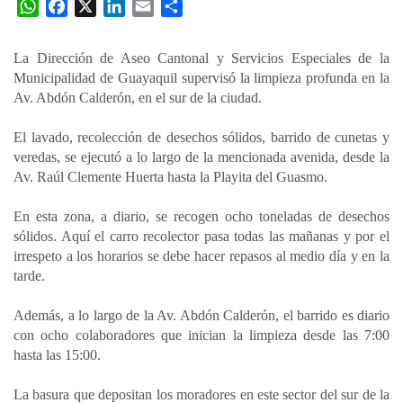
W
F
X
L
E
C
h
a
i
m
o
a
c
n
a
m
La Dirección de Aseo Cantonal y Servicios Especiales de la
t
e
k
i
p
Municipalidad de Guayaquil supervisó la limpieza profunda en la
s
b
e
l
a
Av. Abdón Calderón, en el sur de la ciudad.
A
o
d
r
p
o
I
t
El lavado, recolección de desechos sólidos, barrido de cunetas y
veredas, se ejecutó a lo largo de la mencionada avenida, desde la
p
k
n
i
Av. Raúl Clemente Huerta hasta la Playita del Guasmo.
r
En esta zona, a diario, se recogen ocho toneladas de desechos
sólidos. Aquí el carro recolector pasa todas las mañanas y por el
irrespeto a los horarios se debe hacer repasos al medio día y en la
tarde.
Además, a lo largo de la Av. Abdón Calderón, el barrido es diario
con ocho colaboradores que inician la limpieza desde las 7:00
hasta las 15:00.
La basura que depositan los moradores en este sector del sur de la