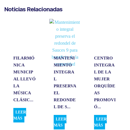
a
c
n
a
m
Noticias Relacionadas
t
e
k
i
p
s
b
e
l
a
A
o
d
r
p
o
I
t
p
k
n
i
r
FILARMÓ
MANTENI
CENTRO
NICA
MIENTO
INTEGRA
MUNICIP
INTEGRA
L DE LA
AL LLEVÓ
L
MUJER
LA
PRESERVA
ORQUÍDE
MÚSICA
EL
AS
CLÁSIC...
REDONDE
PROMOVI
L DE S...
Ó...
LEER
MÁS
LEER
LEER
MÁS
MÁS