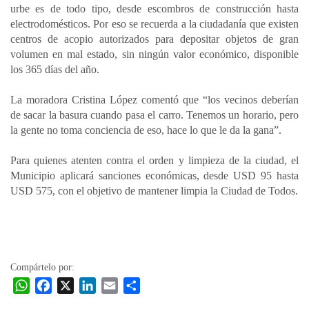
urbe es de todo tipo, desde escombros de construcción hasta
electrodomésticos. Por eso se recuerda a la ciudadanía que existen
centros de acopio autorizados para depositar objetos de gran
volumen en mal estado, sin ningún valor económico, disponible
los 365 días del año.
La moradora Cristina López comentó que “los vecinos deberían
de sacar la basura cuando pasa el carro. Tenemos un horario, pero
la gente no toma conciencia de eso, hace lo que le da la gana”.
Para quienes atenten contra el orden y limpieza de la ciudad, el
Municipio aplicará sanciones económicas, desde USD 95 hasta
USD 575, con el objetivo de mantener limpia la Ciudad de Todos.
Compártelo por:
W
F
X
L
E
C
h
a
i
m
o