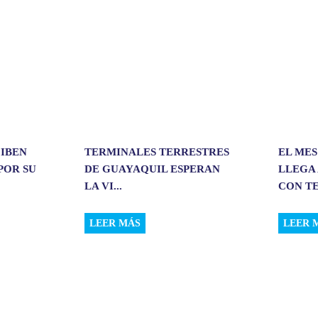
r
CIBEN
TERMINALES TERRESTRES
EL MES
POR SU
DE GUAYAQUIL ESPERAN
LLEGA 
LA VI...
CON TE
LEER MÁS
LEER 