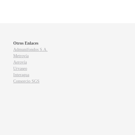
Otros Enlaces
Admunifondos S.A.
Metrovía
Aerovía
Urvaseo
Interagua
Consorcio SGS