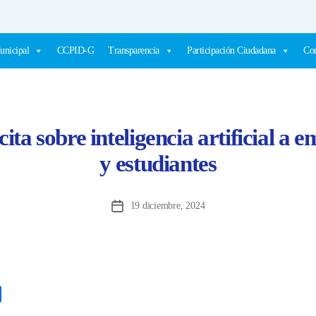
unicipal
CCPID-G
Transparencia
Participación Ciudadana
Com
ta sobre inteligencia artificial a 
y estudiantes
19 diciembre, 2024
Fecha
de
la
entrada
C
o