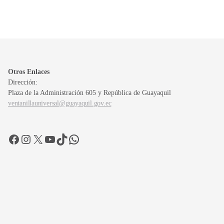
Otros Enlaces
Dirección:
Plaza de la Administración 605 y República de Guayaquil
ventanillauniversal@guayaquil.gov.ec
Facebook
Instagram
X
YouTube
TikTok
WhatsApp