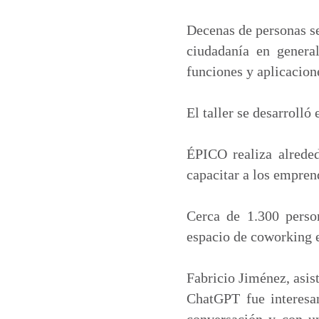
a
c
n
a
t
e
k
i
Decenas de personas se
s
b
e
l
ciudadanía en general
A
o
d
funciones y aplicacion
p
o
I
p
k
n
El taller se desarrolló
ÉPICO realiza alreded
capacitar a los empren
Cerca de 1.300 person
espacio de coworking e
Fabricio Jiménez, asis
ChatGPT fue interesa
conversación y con u