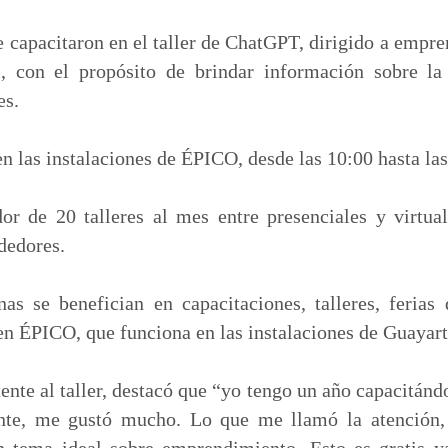
m
p
 capacitaron en el taller de ChatGPT, dirigido a empre
a
, con el propósito de brindar información sobre la in
r
es.
t
i
 en las instalaciones de ÉPICO, desde las 10:00 hasta la
r
or de 20 talleres al mes entre presenciales y virtual
dedores.
as se benefician en capacitaciones, talleres, feria
n ÉPICO, que funciona en las instalaciones de Guayart
tente al taller, destacó que “yo tengo un año capacitá
nte, me gustó mucho. Lo que me llamó la atención
n tema ideal sobre emprendimiento. Esto es gratis y