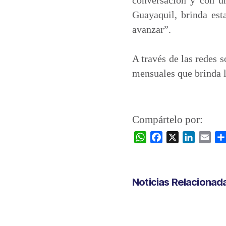
Guayaquil, brinda est
avanzar”.
A través de las redes 
mensuales que brinda l
Compártelo por:
W
F
X
L
E
h
a
i
m
a
c
n
a
t
e
k
i
Noticias Relacionad
s
b
e
l
A
o
d
p
o
I
p
k
n