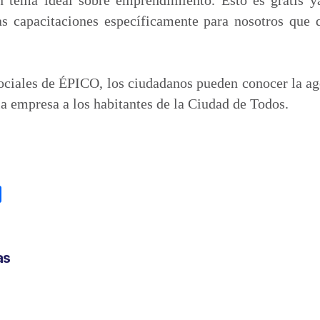
as capacitaciones específicamente para nosotros qu
sociales de ÉPICO, los ciudadanos pueden conocer la a
a empresa a los habitantes de la Ciudad de Todos.
C
o
m
p
as
a
r
t
i