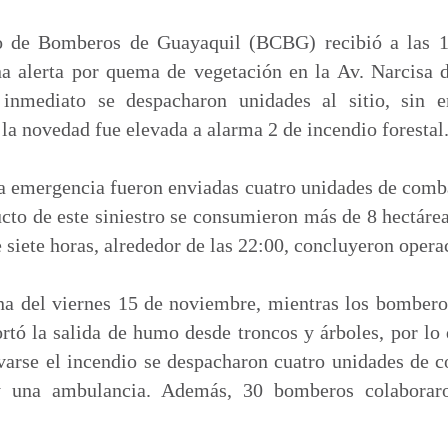
m
p
 de Bomberos de Guayaquil (BCBG) recibió a las 1
a
 alerta por quema de vegetación en la Av. Narcisa de
r
inmediato se despacharon unidades al sitio, sin e
t
 la novedad fue elevada a alarma 2 de incendio forestal
i
r
ta emergencia fueron enviadas cuatro unidades de comb
cto de este siniestro se consumieron más de 8 hectárea
 siete horas, alrededor de las 22:00, concluyeron opera
a del viernes 15 de noviembre, mientras los bombero
ortó la salida de humo desde troncos y árboles, por lo 
varse el incendio se despacharon cuatro unidades de 
y una ambulancia. Además, 30 bomberos colaboraro