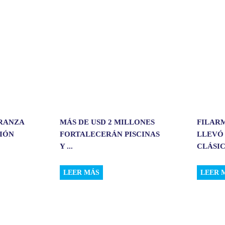
i
r
ERANZA
MÁS DE USD 2 MILLONES
FILAR
CIÓN
FORTALECERÁN PISCINAS
LLEVÓ
Y ...
CLÁSIC.
LEER MÁS
LEER 