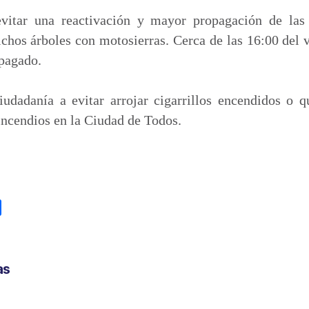
evitar una reactivación y mayor propagación de las
ichos árboles con motosierras. Cerca de las 16:00 del 
apagado.
udadanía a evitar arrojar cigarrillos encendidos o 
 incendios en la Ciudad de Todos.
C
o
m
p
as
a
r
t