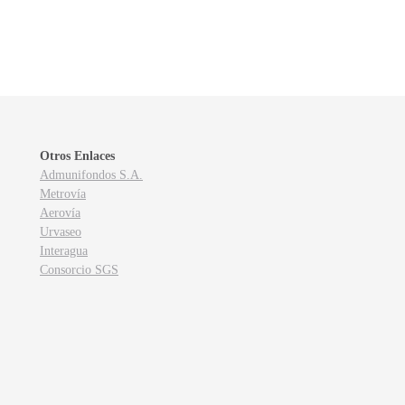
Otros Enlaces
Admunifondos S.A.
Metrovía
Aerovía
Urvaseo
Interagua
Consorcio SGS