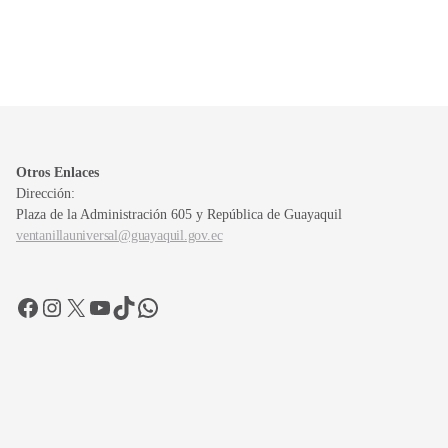
Otros Enlaces
Dirección:
Plaza de la Administración 605 y República de Guayaquil
ventanillauniversal@guayaquil.gov.ec
Facebook
Instagram
X
YouTube
TikTok
WhatsApp