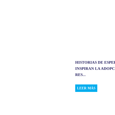
p
k
n
HISTORIAS DE ESP
INSPIRAN LA ADOP
RES...
LEER MÁS