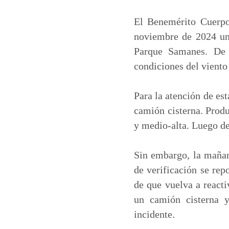
a
c
n
a
t
e
k
i
El Benemérito Cuerpo
s
b
e
l
noviembre de 2024 una
A
o
d
Parque Samanes. De 
p
o
I
condiciones del viento
p
k
n
Para la atención de es
camión cisterna. Produ
y medio-alta. Luego de
Sin embargo, la mañan
de verificación se rep
de que vuelva a reacti
un camión cisterna 
incidente.