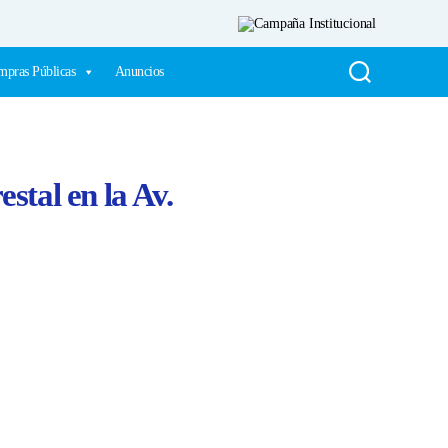
pras Públicas
Anuncios
stal en la Av.