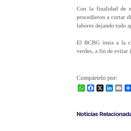
Con la finalidad de 
procedieron a cortar d
labores dejando todo 
El BCBG insta a la ci
verdes, a fin de evitar
Compártelo por:
W
F
X
L
E
h
a
i
m
a
c
n
a
t
e
k
i
Noticias Relacionad
s
b
e
l
A
o
d
p
o
I