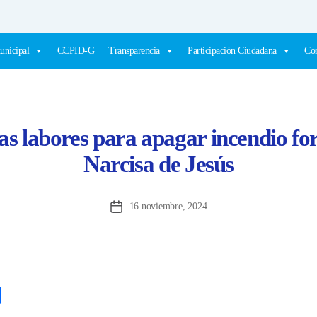
unicipal
CCPID-G
Transparencia
Participación Ciudadana
Com
s labores para apagar incendio fore
Narcisa de Jesús
16 noviembre, 2024
Fecha
de
la
entrada
C
o