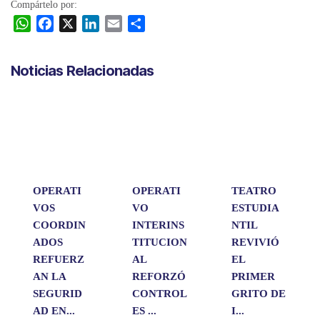
Compártelo por:
W
F
X
L
E
C
h
a
i
m
o
a
c
n
a
m
Noticias Relacionadas
t
e
k
i
p
s
b
e
l
a
A
o
d
r
p
o
I
t
p
k
n
i
r
OPERATI
OPERATI
TEATRO
VOS
VO
ESTUDIA
COORDIN
INTERINS
NTIL
ADOS
TITUCION
REVIVIÓ
REFUERZ
AL
EL
AN LA
REFORZÓ
PRIMER
SEGURID
CONTROL
GRITO DE
AD EN...
ES ...
I...