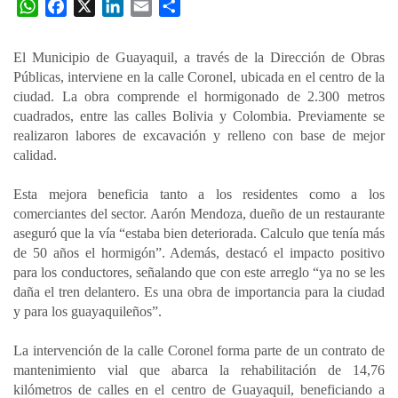
W
F
X
L
E
C
h
a
i
m
o
a
c
n
a
m
El Municipio de Guayaquil, a través de la Dirección de Obras
t
e
k
i
p
Públicas, interviene en la calle Coronel, ubicada en el centro de la
s
b
e
l
a
ciudad. La obra comprende el hormigonado de 2.300 metros
A
o
d
r
cuadrados, entre las calles Bolivia y Colombia. Previamente se
p
o
I
t
realizaron labores de excavación y relleno con base de mejor
calidad.
p
k
n
i
r
Esta mejora beneficia tanto a los residentes como a los
comerciantes del sector. Aarón Mendoza, dueño de un restaurante
aseguró que la vía “estaba bien deteriorada. Calculo que tenía más
de 50 años el hormigón”. Además, destacó el impacto positivo
para los conductores, señalando que con este arreglo “ya no se les
daña el tren delantero. Es una obra de importancia para la ciudad
y para los guayaquileños”.
La intervención de la calle Coronel forma parte de un contrato de
mantenimiento vial que abarca la rehabilitación de 14,76
kilómetros de calles en el centro de Guayaquil, beneficiando a