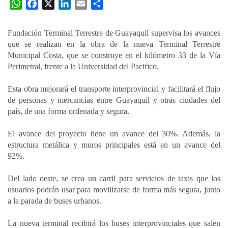
W
F
X
L
E
C
h
a
i
m
o
a
c
n
a
m
Fundación Terminal Terrestre de Guayaquil supervisa los avances
t
e
k
i
p
que se realizan en la obra de la nueva Terminal Terrestre
s
b
e
l
a
Municipal Costa, que se construye en el kilómetro 33 de la Vía
A
o
d
r
Perimetral, frente a la Universidad del Pacifico.
p
o
I
t
Esta obra mejorará el transporte interprovincial y facilitará el flujo
p
k
n
i
de personas y mercancías entre Guayaquil y otras ciudades del
r
país, de una forma ordenada y segura.
El avance del proyecto tiene un avance del 30%. Además, la
estructura metálica y muros principales está en un avance del
92%.
Del lado oeste, se crea un carril para servicios de taxis que los
usuarios podrán usar para movilizarse de forma más segura, junto
a la parada de buses urbanos.
La nueva terminal recibirá los buses interprovinciales que salen