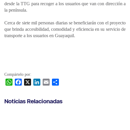
desde la TTG para recoger a los usuarios que van con dirección a
la península.
Cerca de siete mil personas diarias se beneficiarán con el proyecto
que brinda accesibilidad, comodidad y eficiencia en su servicio de
transporte a los usuarios en Guayaquil.
Compártelo por:
W
F
X
L
E
C
h
a
i
m
o
a
c
n
a
m
Noticias Relacionadas
t
e
k
i
p
s
b
e
l
a
A
o
d
r
p
o
I
t