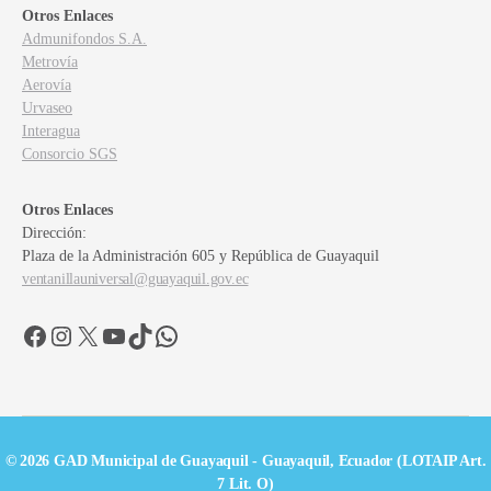
Otros Enlaces
Admunifondos S.A.
Metrovía
Aerovía
Urvaseo
Interagua
Consorcio SGS
Otros Enlaces
Dirección:
Plaza de la Administración 605 y República de Guayaquil
ventanillauniversal@guayaquil.gov.ec
Facebook
Instagram
X
YouTube
TikTok
WhatsApp
© 2026 GAD Municipal de Guayaquil - Guayaquil, Ecuador (LOTAIP Art.
7 Lit. O)