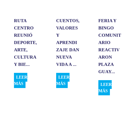
p
k
n
i
r
RUTA
CUENTOS,
FERIA Y
CENTRO
VALORES
BINGO
REUNIÓ
Y
COMUNIT
DEPORTE,
APRENDI
ARIO
ARTE,
ZAJE DAN
REACTIV
CULTURA
NUEVA
ARON
Y BIE...
VIDA A ...
PLAZA
GUAY...
LEER
LEER
MÁS
MÁS
LEER
MÁS