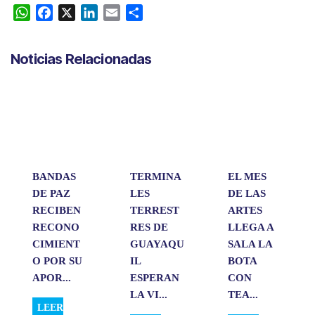
W
F
X
L
E
C
h
a
i
m
o
a
c
n
a
m
Noticias Relacionadas
t
e
k
i
p
s
b
e
l
a
A
o
d
r
p
o
I
t
p
k
n
i
r
BANDAS
TERMINA
EL MES
DE PAZ
LES
DE LAS
RECIBEN
TERREST
ARTES
RECONO
RES DE
LLEGA A
CIMIENT
GUAYAQU
SALA LA
O POR SU
IL
BOTA
APOR...
ESPERAN
CON
LA VI...
TEA...
LEER