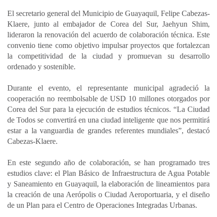
a
c
n
a
m
El secretario general del Municipio de Guayaquil, Felipe Cabezas-
t
e
k
i
p
Klaere, junto al embajador de Corea del Sur, Jaehyun Shim,
s
b
e
l
a
lideraron la renovación del acuerdo de colaboración técnica. Este
A
o
d
r
convenio tiene como objetivo impulsar proyectos que fortalezcan
p
o
I
t
la competitividad de la ciudad y promuevan su desarrollo
ordenado y sostenible.
p
k
n
i
r
Durante el evento, el representante municipal agradeció la
cooperación no reembolsable de USD 10 millones otorgados por
Corea del Sur para la ejecución de estudios técnicos. “La Ciudad
de Todos se convertirá en una ciudad inteligente que nos permitirá
estar a la vanguardia de grandes referentes mundiales”, destacó
Cabezas-Klaere.
En este segundo año de colaboración, se han programado tres
estudios clave: el Plan Básico de Infraestructura de Agua Potable
y Saneamiento en Guayaquil, la elaboración de lineamientos para
la creación de una Aerópolis o Ciudad Aeroportuaria, y el diseño
de un Plan para el Centro de Operaciones Integradas Urbanas.