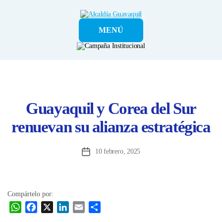
Alcaldía
MENÚ
Guayaquil
Guayaquil y Corea del Sur
renuevan su alianza estratégica
10 febrero, 2025
Fecha
de
la
entrada
Compártelo por:
W
F
X
L
E
C
h
a
i
m
o