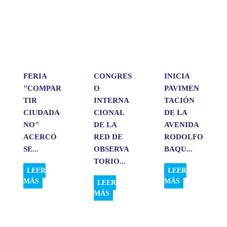
s
b
e
l
a
A
o
d
r
p
o
I
t
p
k
n
i
r
FERIA
CONGRES
INICIA
"COMPAR
O
PAVIMEN
TIR
INTERNA
TACIÓN
CIUDADA
CIONAL
DE LA
NO"
DE LA
AVENIDA
ACERCÓ
RED DE
RODOLFO
SE...
OBSERVA
BAQU...
TORIO...
LEER
LEER
MÁS
MÁS
LEER
MÁS