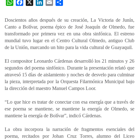
W
F
X
L
E
C
h
a
i
m
o
a
c
n
a
m
Doscientos años después de su creación, La Victoria de Junín,
t
e
k
i
p
Canto a Bolívar, poema épico de José Joaquín de Olmedo, fue
s
b
e
l
a
transformado por primera vez en una obra sinfónica. El estreno
A
o
d
r
mundial tuvo lugar en el Centro Cultural Olmedo, antiguo Club
p
o
I
t
de la Unión, marcando un hito para la vida cultural de Guayaquil.
p
k
n
i
El compositor Leonardo Cárdenas desarrolló los 21 minutos y 26
r
segundos del poema sinfónico. Durante la presentación relató que
atravesó 15 días de aislamiento y noches de desvelo para culminar
la pieza, interpretada por la Orquesta Filarmónica Municipal bajo
la dirección del maestro Manuel Campos Loor.
“Lo que hice es tratar de conectar con esa energía que a través de
ese poema se mantiene, se mantiene la energía de Olmedo, se
mantiene la energía de Bolívar”, indicó Cárdenas.
La obra incorpora la narración de fragmentos esenciales del
poema, recitados por Johan Cruz Torres, alumno del Liceo