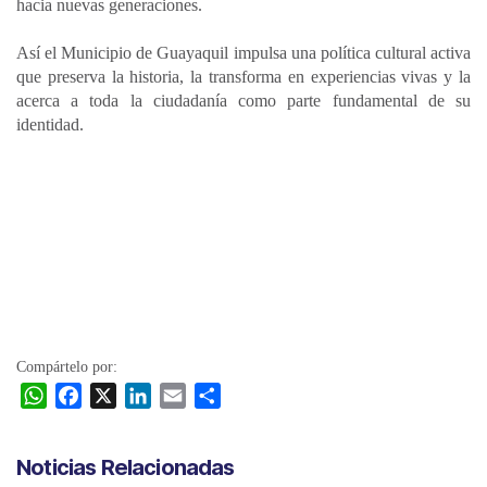
hacia nuevas generaciones.
Así el Municipio de Guayaquil impulsa una política cultural activa
que preserva la historia, la transforma en experiencias vivas y la
acerca a toda la ciudadanía como parte fundamental de su
identidad.
Compártelo por:
W
F
X
L
E
C
h
a
i
m
o
a
c
n
a
m
Noticias Relacionadas
t
e
k
i
p