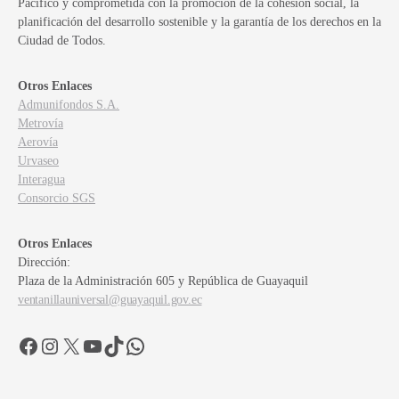
Pacífico y comprometida con la promoción de la cohesión social, la
planificación del desarrollo sostenible y la garantía de los derechos en la
Ciudad de Todos.
Otros Enlaces
Admunifondos S.A.
Metrovía
Aerovía
Urvaseo
Interagua
Consorcio SGS
Otros Enlaces
Dirección:
Plaza de la Administración 605 y República de Guayaquil
ventanillauniversal@guayaquil.gov.ec
Facebook
Instagram
X
YouTube
TikTok
WhatsApp