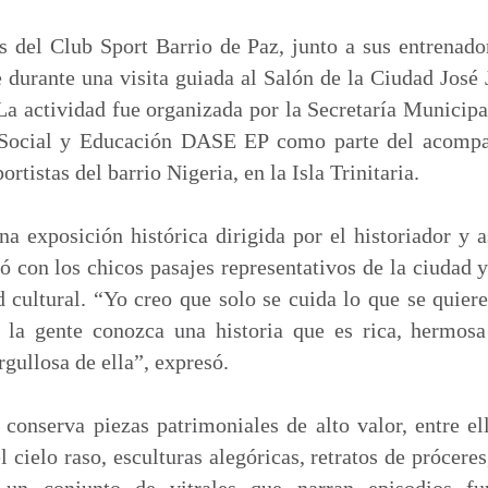
m
p
s del Club Sport Barrio de Paz, junto a sus entrenado
a
 durante una visita guiada al Salón de la Ciudad José
r
La actividad fue organizada por la Secretaría Municip
t
Social y Educación DASE EP como parte del acompa
i
rtistas del barrio Nigeria, en la Isla Trinitaria.
r
na exposición histórica dirigida por el historiador y 
ó con los chicos pasajes representativos de la ciudad y
d cultural. “Yo creo que solo se cuida lo que se quiere
e la gente conozca una historia que es rica, hermo
rgullosa de ella”, expresó.
conserva piezas patrimoniales de alto valor, entre el
 cielo raso, esculturas alegóricas, retratos de próceres,
un conjunto de vitrales que narran episodios f