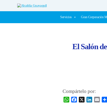
Alcaldía
Guayaquil
Servicios
Gran Corporación M
El Salón de
Compártelo por:
W
F
X
L
E
h
a
i
m