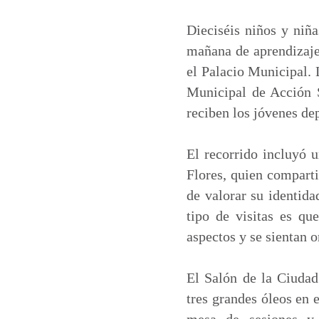
a
c
n
a
t
e
k
i
Dieciséis niños y niña
s
b
e
l
mañana de aprendizaje
A
o
d
el Palacio Municipal. 
p
o
I
Municipal de Acción 
p
k
n
reciben los jóvenes depo
El recorrido incluyó u
Flores, quien comparti
de valorar su identida
tipo de visitas es qu
aspectos y se sientan o
El Salón de la Ciudad 
tres grandes óleos en el
mesa de sesiones y 