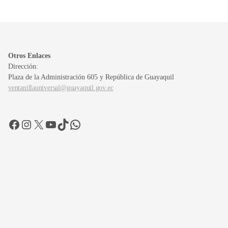
Otros Enlaces
Dirección:
Plaza de la Administración 605 y República de Guayaquil
ventanillauniversal@guayaquil.gov.ec
Facebook
Instagram
X
YouTube
TikTok
WhatsApp