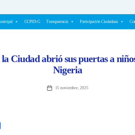
unicipal
CCPID-G
Transparencia
Participación Ciudadana
Com
 la Ciudad abrió sus puertas a niño
Nigeria
15 noviembre, 2025
Fecha
de
la
entrada
C
o