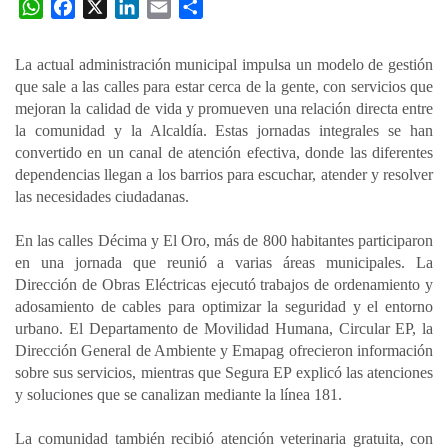
W
F
X
L
E
C
h
a
i
m
o
a
c
n
a
m
La actual administración municipal impulsa un modelo de gestión
t
e
k
i
p
que sale a las calles para estar cerca de la gente, con servicios que
s
b
e
l
a
mejoran la calidad de vida y promueven una relación directa entre
A
o
d
r
la comunidad y la Alcaldía. Estas jornadas integrales se han
p
o
I
t
convertido en un canal de atención efectiva, donde las diferentes
dependencias llegan a los barrios para escuchar, atender y resolver
p
k
n
i
las necesidades ciudadanas.
r
En las calles Décima y El Oro, más de 800 habitantes participaron
en una jornada que reunió a varias áreas municipales. La
Dirección de Obras Eléctricas ejecutó trabajos de ordenamiento y
adosamiento de cables para optimizar la seguridad y el entorno
urbano. El Departamento de Movilidad Humana, Circular EP, la
Dirección General de Ambiente y Emapag ofrecieron información
sobre sus servicios, mientras que Segura EP explicó las atenciones
y soluciones que se canalizan mediante la línea 181.
La comunidad también recibió atención veterinaria gratuita, con