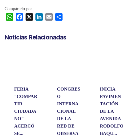
Compártelo por:
W
F
X
L
E
C
h
a
i
m
o
a
c
n
a
m
Noticias Relacionadas
t
e
k
i
p
s
b
e
l
a
A
o
d
r
p
o
I
t
p
k
n
i
r
FERIA
CONGRES
INICIA
"COMPAR
O
PAVIMEN
TIR
INTERNA
TACIÓN
CIUDADA
CIONAL
DE LA
NO"
DE LA
AVENIDA
ACERCÓ
RED DE
RODOLFO
SE...
OBSERVA
BAQU...