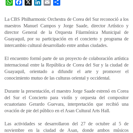
W
F
X
L
E
C
h
a
i
m
o
a
c
n
a
m
La CBS Philharmonic Orchestra de Corea del Sur reconoció a los
t
e
k
i
p
maestros Manuel Campos y Jorge Saade, director Artístico y
s
b
e
l
a
director General de la Orquesta Filarmónica Municipal de
A
o
d
r
Guayaquil, por su participación en el concierto y programa de
p
o
I
t
intercambio cultural desarrollado entre ambas ciudades.
p
k
n
i
El encuentro formó parte de un proyecto de colaboración artística
r
internacional entre la República de Corea del Sur y la ciudad de
Guayaquil, orientado a difundir el arte y promover el
conocimiento mutuo de las culturas oriental y occidental.
Durante la presentación, el maestro Jorge Saade estrenó en Corea
del Sur el Concierto para violín y orquesta del compositor
ecuatoriano Gerardo Guevara, interpretación que recibió una
ovación de pie del público en el Asan Cultural Arts Hall.
Las actividades se desarrollaron del 27 de octubre al 5 de
noviembre en la ciudad de Asan, donde ambos músicos